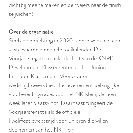
r
dichtbij mee te maken en de roeiers naar de finish
l
te juichen!
a
n
Over de organisatie
d
Sinds de oprichting in 2020 is deze wedstrijd een
s
vaste waarde binnen de roeikalender. De
Voorjaarsregatta maakt deel uit van de KNRB
Development Klassementen en het Junioren
Instroom Klassement. Voor ervaren
wedstrijdroeiers biedt het evenement belangrijke
voorbereidingsraces voor het NK Klein, dat een
week later plaatsvindt. Daarnaast fungeert de
Voorjaarsregatta als de officiële
kwalificatiewedstrijd voor junioren die willen
deelnemen aan het NK Klein.