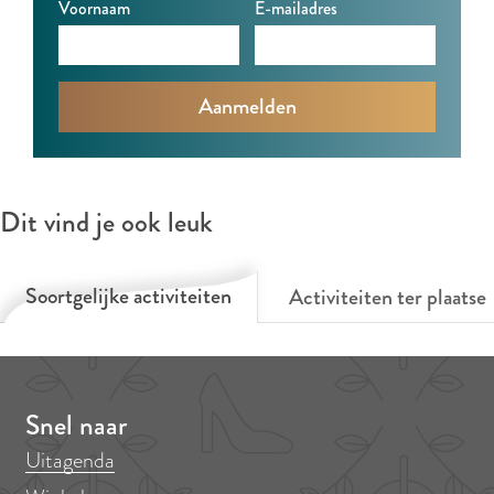
r
r
g
Voornaam
E-mailadres
e
e
a
g
g
t
a
a
t
t
t
a
t
t
a
a
Dit vind je ook leuk
Soortgelijke activiteiten
Activiteiten ter plaatse
Snel naar
Uitagenda