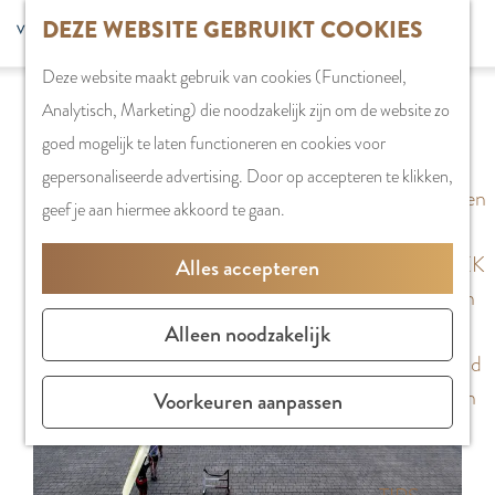
G
DEZE WEBSITE GEBRUIKT COOKIES
S
G
WINKELEN
MENU
F
a
Z
e
o
Stadshart
SLUITEN
a
Deze website maakt gebruik van cookies (Functioneel,
n
o
l
t
Sorry, deze activiteit is niet meer beschikbaar.
Winkels in
v
Analytisch, Marketing) die noodzakelijk zijn om de website zo
a
e
e
o
Bekijk het
actuele aanbod
voor de beschikbare
Amstelveen
o
goed mogelijk te laten functioneren en cookies voor
a
k
c
t
opties.
Markten
r
gepersonaliseerde advertising. Door op accepteren te klikken,
r
e
t
h
Winkelgebieden
i
geef je aan hiermee akkoord te gaan.
d
n
e
e
e
e
e
E
PLAN JE BEZOEK
Alles accepteren
t
h
r
n
Overnachten
e
o
t
g
Parkeren
Alleen noodzakelijk
n
m
a
l
Bereikbaarheid
e
a
i
Vergaderen in
Voorkeuren aanpassen
p
l
s
Amstelveen
a
H
h
g
u