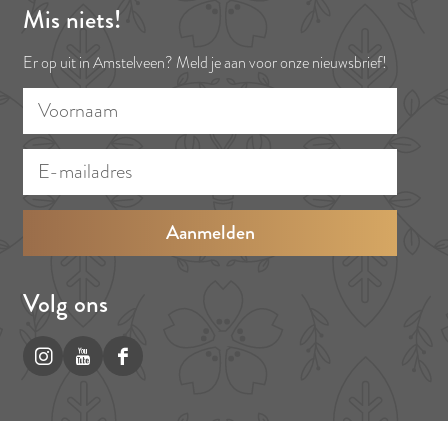
Mis niets!
Er op uit in Amstelveen? Meld je aan voor onze nieuwsbrief!
V
E
o
-
o
m
r
a
n
i
a
l
a
a
Volg ons
m
d
r
I
Y
F
e
n
o
a
s
s
u
c