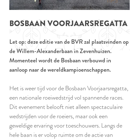
p
TIPS
e
i
a
d
g
BOSBAAN VOORJAARSREGATTA
i
e
g
Let op: deze editie van de BVR zal plaatsvinden op
e
de Willem-Alexanderbaan in Zevenhuizen.
t
Momenteel wordt de Bosbaan verbouwd in
a
aanloop naar de wereldkampioenschappen.
a
l
Het is weer tijd voor de Bosbaan Voorjaarsregatta,
:
een nationale roeiwedstrijd vol spannende races.
N
Dit evenement belooft niet alleen spectaculaire
e
wedstrijden voor de roeiers, maar ook een
d
geweldige ervaring voor toeschouwers. Langs de
e
hele baan is er volop ruimte om de actie van