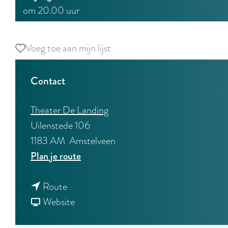
om 20.00 uur
Voeg toe aan mijn lijst
Voeg toe aan mijn lijst
Contact
Theater De Landing
Uilenstede 106
1183 AM
Amstelveen
n
Plan je route
a
n
a
Route
a
v
r
Website
a
a
B