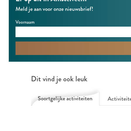
e
e
t
Meld je aan voor onze nieuwsbrief!
n
n
t
t
Voornaam
Dit vind je ook leuk
Soortgelijke activiteiten
Activiteit