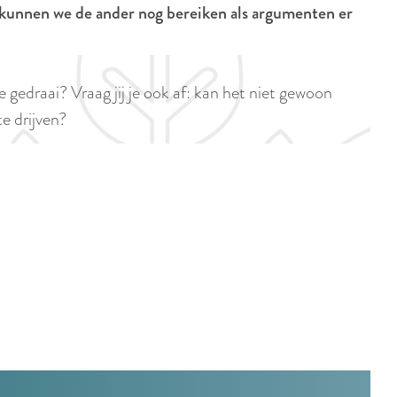
p
kunnen we de ander nog bereiken als argumenten er
i
a
d
g
i
e
edraai? Vraag jij je ook af: kan het niet gewoon
g
e drijven?
e
t
a
a
l
:
N
e
d
e