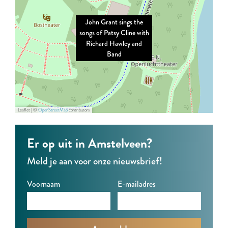
r
r
n
John Grant sings the
a
a
t
songs of Patsy Cline with
n
n
s
Richard Hawley and
Band
t
t
i
s
s
n
i
i
g
n
n
s
Leaflet
|
©
OpenStreetMap
contributors
g
g
t
s
s
h
Er op uit in Amstelveen?
t
t
e
Meld je aan voor onze nieuwsbrief!
h
h
s
e
e
o
Voornaam
E-mailadres
s
s
n
o
o
g
n
n
s