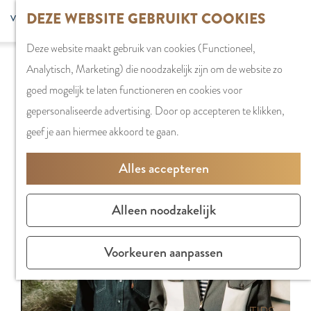
G
DEZE WEBSITE GEBRUIKT COOKIES
S
G
WINKELEN
MENU
F
a
Z
e
o
Stadshart
SLUITEN
a
Deze website maakt gebruik van cookies (Functioneel,
n
o
l
t
Sorry, deze activiteit is niet meer beschikbaar.
Winkels in
v
Analytisch, Marketing) die noodzakelijk zijn om de website zo
a
e
e
o
Bekijk het
actuele aanbod
voor de beschikbare
Amstelveen
o
goed mogelijk te laten functioneren en cookies voor
a
k
c
t
opties.
Markten
r
gepersonaliseerde advertising. Door op accepteren te klikken,
r
e
t
h
Winkelgebiede
i
geef je aan hiermee akkoord te gaan.
d
n
e
e
e
e
e
E
PLAN JE BEZOE
Alles accepteren
t
h
r
n
Overnachten
e
o
t
g
Parkeren
Alleen noodzakelijk
n
m
a
l
Bereikbaarhei
e
a
i
Vergaderen in
Voorkeuren aanpassen
p
l
s
Amstelveen
a
H
h
g
u