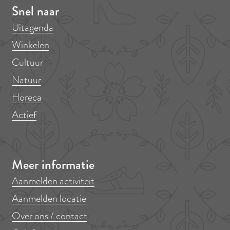
e
e
a
Snel naar
y
y
n
Uitagenda
a
a
d
Winkelen
n
n
B
Cultuur
d
d
a
B
B
n
Natuur
a
a
d
Horeca
n
n
Actief
d
d
Meer informatie
Aanmelden activiteit
Aanmelden locatie
Over ons / contact