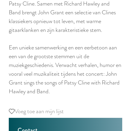
r
Patsy Cline. Samen met Richard Hawley and
l
Band brengt John Grant een selectie van Clines
a
klassiekers opnieuw tot leven, met warme
n
gitaarklanken en zijn karakteristieke stem.
d
s
Een unieke samenwerking en een eerbetoon aan
een van de grootste stemmen uit de
muziekgeschiedenis. Verwacht verhalen, humor en
vooral veel muzikaliteit tijdens het concert: John
Grant sings the songs of Patsy Cline with Richard
Hawley and Band.
Voeg toe aan mijn lijst
Voeg toe aan mijn lijst
Contact