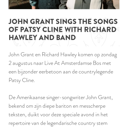
p
TIPS
e
i
a
d
g
JOHN GRANT SINGS THE SONGS
i
e
OF PATSY CLINE WITH RICHARD
g
HAWLEY AND BAND
e
t
John Grant en Richard Hawley komen op zondag
a
2 augustus naar Live At Amsterdamse Bos met
a
een bijzonder eerbetoon aan de countrylegende
l
Patsy Cline.
:
N
De Amerikaanse singer-songwriter John Grant,
e
bekend om zijn diepe bariton en messcherpe
d
teksten, duikt voor deze speciale avond in het
e
repertoire van de legendarische country stem