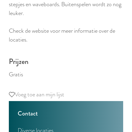
r
stepjes en waveboards. Buitenspelen wordt zo nog
l
leuker.
a
n
Check de website voor meer informatie over de
d
locaties.
s
Prijzen
Gratis
Voeg toe aan mijn lijst
Voeg toe aan mijn lijst
Contact
Diverse locaties