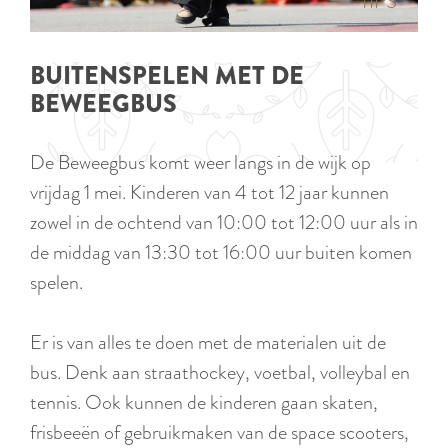
p
TIPS
e
i
a
d
g
BUITENSPELEN MET DE
i
e
BEWEEGBUS
g
e
De Beweegbus komt weer langs in de wijk op
t
vrijdag 1 mei. Kinderen van 4 tot 12 jaar kunnen
a
zowel in de ochtend van 10:00 tot 12:00 uur als in
a
de middag van 13:30 tot 16:00 uur buiten komen
l
spelen.
:
N
Er is van alles te doen met de materialen uit de
e
bus. Denk aan straathockey, voetbal, volleybal en
d
tennis. Ook kunnen de kinderen gaan skaten,
e
frisbeeën of gebruikmaken van de space scooters,