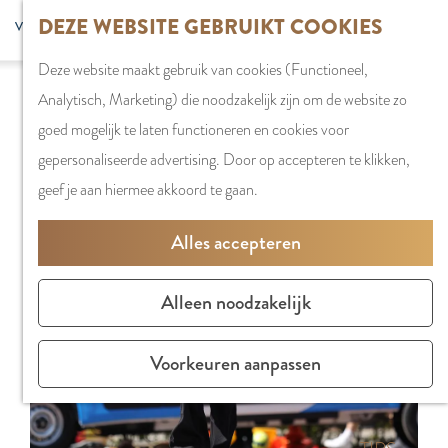
G
DEZE WEBSITE GEBRUIKT COOKIES
S
G
WINKELEN
MENU
F
a
Z
e
o
Stadshart
SLUITEN
a
Deze website maakt gebruik van cookies (Functioneel,
n
o
l
t
Sorry, deze activiteit is niet meer beschikbaar.
Winkels in
v
Analytisch, Marketing) die noodzakelijk zijn om de website zo
a
e
e
o
Bekijk het
actuele aanbod
voor de beschikbare
Amstelveen
o
goed mogelijk te laten functioneren en cookies voor
a
k
c
t
opties.
Markten
r
gepersonaliseerde advertising. Door op accepteren te klikken,
r
e
t
h
Winkelgebiede
i
geef je aan hiermee akkoord te gaan.
d
n
e
e
e
e
e
E
PLAN JE BEZOE
Alles accepteren
t
h
r
n
Overnachten
e
o
t
g
Parkeren
Alleen noodzakelijk
n
m
a
l
Bereikbaarhei
e
a
i
Vergaderen in
Voorkeuren aanpassen
p
l
s
Amstelveen
a
H
h
g
u