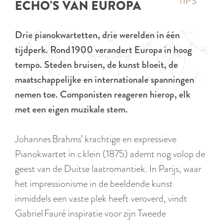
p
TIPS
ECHO'S VAN EUROPA
e
i
a
d
g
Drie pianokwartetten, drie werelden in één
i
e
tijdperk. Rond
1900 verandert Europa in hoog
g
tempo. Steden bruisen, de kunst bloeit, de
e
maatschappelijke en internationale spanningen
t
nemen toe. Componisten reageren hierop, elk
a
met een eigen muzikale stem.
a
l
Johannes Brahms’ krachtige en expressieve
:
Pianokwartet in c klein (1875) ademt nog volop de
N
geest van de Duitse laatromantiek. In Parijs, waar
e
het impressionisme in de beeldende kunst
d
inmiddels een vaste plek heeft veroverd, vindt
e
Gabriel Fauré inspiratie voor zijn Tweede