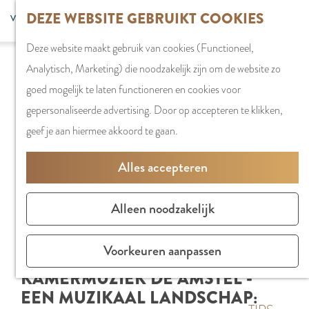
G
DEZE WEBSITE GEBRUIKT COOKIES
S
G
WINKELEN
MENU
F
a
Z
e
o
Stadshart
SLUITEN
a
Deze website maakt gebruik van cookies (Functioneel,
n
o
l
t
Winkels in
v
Analytisch, Marketing) die noodzakelijk zijn om de website zo
a
e
e
o
Amstelveen
o
goed mogelijk te laten functioneren en cookies voor
a
k
c
t
Markten
r
gepersonaliseerde advertising. Door op accepteren te klikken,
r
e
t
h
Winkelgebiede
i
geef je aan hiermee akkoord te gaan.
d
n
e
e
e
e
e
E
PLAN JE BEZOE
Alles accepteren
t
h
r
n
Overnachten
e
o
t
g
Parkeren
Alleen noodzakelijk
n
m
a
l
Bereikbaarhei
e
a
i
Vergaderen in
Voorkeuren aanpassen
p
l
s
Amstelveen
KAMERMUZIEK DE AMSTEL -
a
H
h
EEN MUZIKAAL LANDSCHAP:
g
u