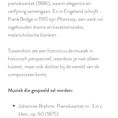
r
pianokwartet (1886), waarin elegantie en
l
verfijning samengaan. En in Engeland schrijft
a
Frank Bridge in 1910 zijn
Phantasy
, een werk vol
n
ingehouden drama en karakteristieke,
d
melancholische klanken.
s
Tussendoor zet een historicus de muziek in
historisch perspectief, waardoor je niet alleen
luistert, maar ook dichter bij de wereld van de
componisten komt.
Muziek die gespeeld zal worden:
Johannes Brahms: Pianokwartet nr. 3 in c
klein, op. 60 (1875)