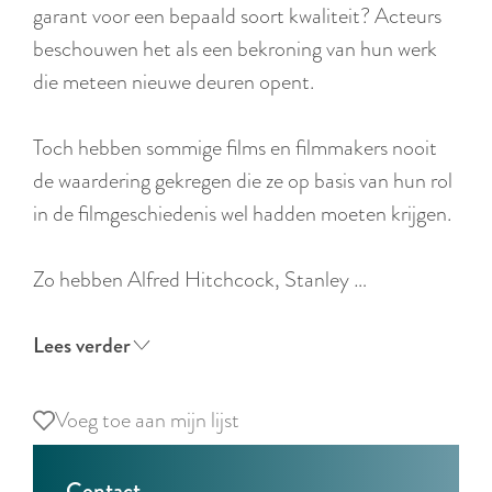
r
garant voor een bepaald soort kwaliteit? Acteurs
l
beschouwen het als een bekroning van hun werk
a
die meteen nieuwe deuren opent.
n
d
Toch hebben sommige films en filmmakers nooit
s
de waardering gekregen die ze op basis van hun rol
in de filmgeschiedenis wel hadden moeten krijgen.
Zo hebben Alfred Hitchcock, Stanley …
Lees verder
Voeg toe aan mijn lijst
Voeg toe aan mijn lijst
Contact