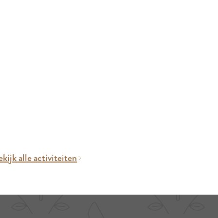
kijk alle activiteiten