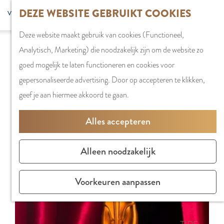
G
DEZE WEBSITE GEBRUIKT COOKIES
S
G
WINKELEN
MENU
F
a
Z
e
o
Stadshart
SLUITEN
a
Deze website maakt gebruik van cookies (Functioneel,
n
o
l
t
Sorry, deze activiteit is niet meer beschikbaar.
Winkels in
v
Analytisch, Marketing) die noodzakelijk zijn om de website zo
a
e
e
o
Bekijk het
actuele aanbod
voor de beschikbare
Amstelveen
o
goed mogelijk te laten functioneren en cookies voor
a
k
c
t
opties.
Markten
r
gepersonaliseerde advertising. Door op accepteren te klikken,
r
e
t
h
Winkelgebiede
i
geef je aan hiermee akkoord te gaan.
d
n
e
e
e
e
e
E
PLAN JE BEZOE
Alles accepteren
t
h
r
n
Overnachten
e
o
t
g
Parkeren
Alleen noodzakelijk
n
m
a
l
Bereikbaarhei
e
a
i
Vergaderen in
Voorkeuren aanpassen
p
l
s
Amstelveen
a
H
h
g
u