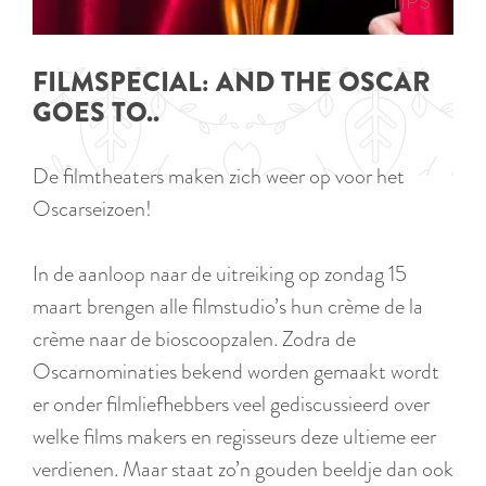
p
TIPS
e
i
a
d
g
FILMSPECIAL: AND THE OSCAR
i
e
GOES TO..
g
e
De filmtheaters maken zich weer op voor het
t
Oscarseizoen!
a
a
In de aanloop naar de uitreiking op zondag 15
l
maart brengen alle filmstudio’s hun crème de la
:
crème naar de bioscoopzalen. Zodra de
N
Oscarnominaties bekend worden gemaakt wordt
e
er onder filmliefhebbers veel gediscussieerd over
d
welke films makers en regisseurs deze ultieme eer
e
verdienen. Maar staat zo’n gouden beeldje dan ook