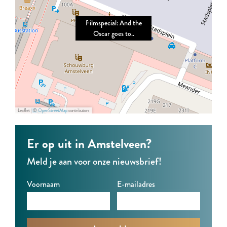
p
p
c
Filmspecial: And the
e
e
i
Oscar goes to..
c
c
a
i
i
l
a
a
:
l
l
A
:
:
n
Leaflet
|
©
OpenStreetMap
contributors
A
A
d
n
n
t
Er op uit in Amstelveen?
d
d
h
Meld je aan voor onze nieuwsbrief!
t
t
e
h
h
O
Voornaam
E-mailadres
e
e
s
O
O
c
s
s
a