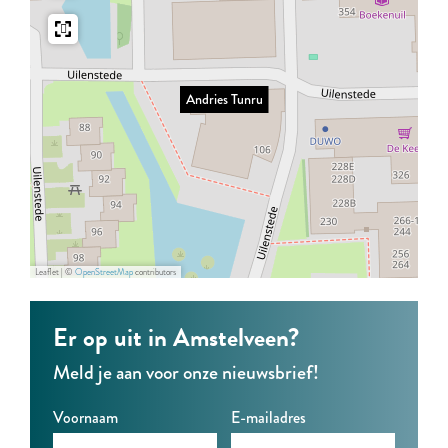
r
r
e
i
i
s
e
e
T
Andries Tunru
s
s
u
T
T
n
u
u
r
n
n
u
r
r
u
u
Leaflet
|
©
OpenStreetMap
contributors
Er op uit in Amstelveen?
Meld je aan voor onze nieuwsbrief!
Voornaam
E-mailadres