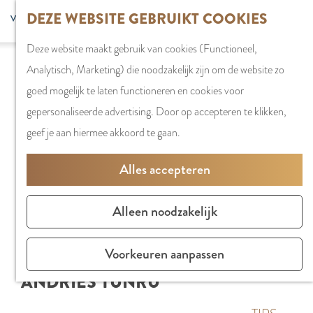
G
DEZE WEBSITE GEBRUIKT COOKIES
S
G
WINKELEN
MENU
F
a
Z
e
o
Stadshart
SLUITEN
a
Deze website maakt gebruik van cookies (Functioneel,
n
o
l
t
Winkels in
v
Analytisch, Marketing) die noodzakelijk zijn om de website zo
a
e
e
o
Amstelveen
o
goed mogelijk te laten functioneren en cookies voor
a
k
c
t
Markten
r
gepersonaliseerde advertising. Door op accepteren te klikken,
r
e
t
h
Winkelgebiede
i
geef je aan hiermee akkoord te gaan.
d
n
e
e
e
e
e
E
PLAN JE BEZOE
Alles accepteren
t
h
r
n
Overnachten
e
o
t
g
Parkeren
Alleen noodzakelijk
n
m
a
l
Bereikbaarhei
e
a
i
Vergaderen in
Voorkeuren aanpassen
p
l
s
Amstelveen
ANDRIES TUNRU
a
H
h
g
u