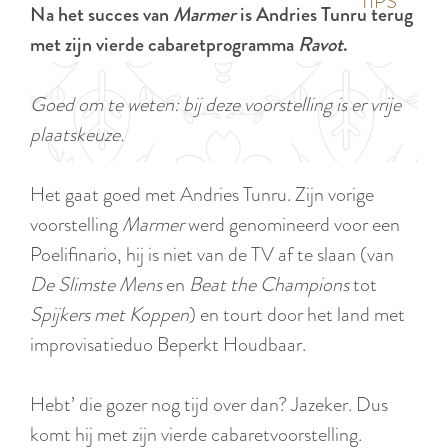
p
TIPS
Na het succes van
Marmer
is Andries Tunru terug
e
i
a
met zijn vierde cabaretprogramma
Ravot
.
d
g
i
e
Goed om te weten: bij deze voorstelling is er vrije
g
plaatskeuze.
e
t
Het gaat goed met Andries Tunru. Zijn vorige
a
voorstelling
Marmer
werd genomineerd voor een
a
Poelifinario, hij is niet van de TV af te slaan (van
l
De Slimste Mens
en
Beat the Champions
tot
:
Spijkers met Koppen
) en tourt door het land met
N
improvisatieduo Beperkt Houdbaar.
e
d
Hebt’ die gozer nog tijd over dan? Jazeker. Dus
e
komt hij met zijn vierde cabaretvoorstelling.