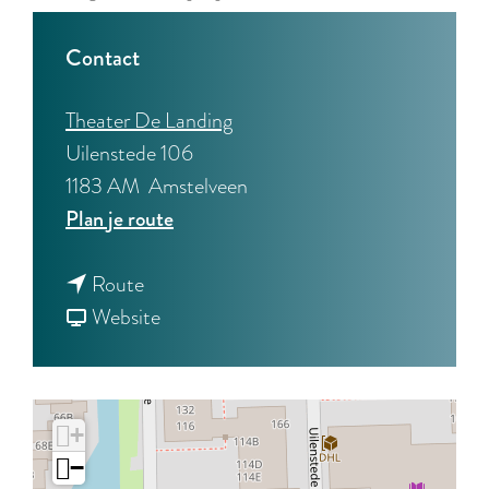
Contact
Theater De Landing
Uilenstede 106
1183 AM
Amstelveen
n
Plan je route
a
n
a
Route
a
v
r
Website
a
a
A
r
n
n
A
A
d
+
n
n
r
−
d
d
i