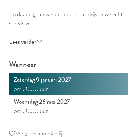
r
l
En daarin gaan we op onderzoek: drijven we echt
a
steeds ve…
n
d
Lees verder
s
Wanneer
Zaterdag 9 januari 2027
om 20.00 uur
Woensdag 26 mei 2027
om 20.00 uur
Voeg toe aan mijn lijst
Voeg toe aan mijn lijst