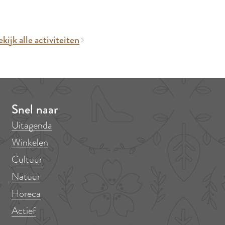
kijk alle activiteiten
Snel naar
Uitagenda
Winkelen
Cultuur
Natuur
Horeca
Actief