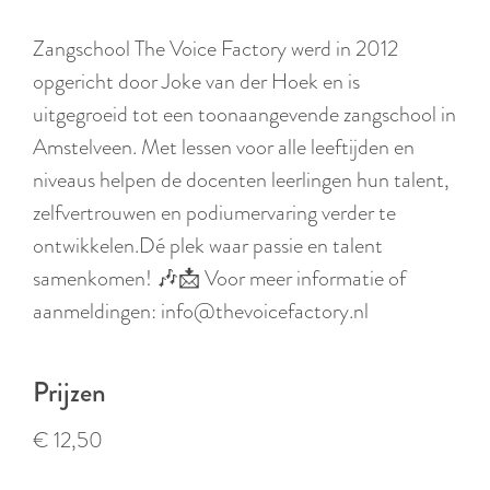
r
l
Zangschool The Voice Factory werd in 2012
a
opgericht door Joke van der Hoek en is
n
uitgegroeid tot een toonaangevende zangschool in
d
Amstelveen. Met lessen voor alle leeftijden en
s
niveaus helpen de docenten leerlingen hun talent,
zelfvertrouwen en podiumervaring verder te
ontwikkelen.Dé plek waar passie en talent
samenkomen! 🎶📩 Voor meer informatie of
aanmeldingen: info@thevoicefactory.nl
Prijzen
€ 12,50