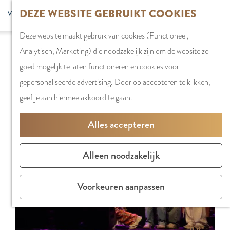
G
DEZE WEBSITE GEBRUIKT COOKIES
S
G
WINKELEN
MENU
F
a
Z
e
o
Stadshart
SLUITEN
a
Deze website maakt gebruik van cookies (Functioneel,
n
o
l
t
Sorry, deze activiteit is niet meer beschikbaar.
Winkels in
v
Analytisch, Marketing) die noodzakelijk zijn om de website zo
a
e
e
o
Bekijk het
actuele aanbod
voor de beschikbare
Amstelveen
o
goed mogelijk te laten functioneren en cookies voor
a
k
c
t
opties.
Markten
r
gepersonaliseerde advertising. Door op accepteren te klikken,
r
e
t
h
Winkelgebiede
i
geef je aan hiermee akkoord te gaan.
d
n
e
e
e
e
e
E
PLAN JE BEZOE
Alles accepteren
t
h
r
n
Overnachten
e
o
t
g
Parkeren
Alleen noodzakelijk
n
m
a
l
Bereikbaarhei
e
a
i
Vergaderen in
Voorkeuren aanpassen
p
l
s
Amstelveen
a
H
h
g
u