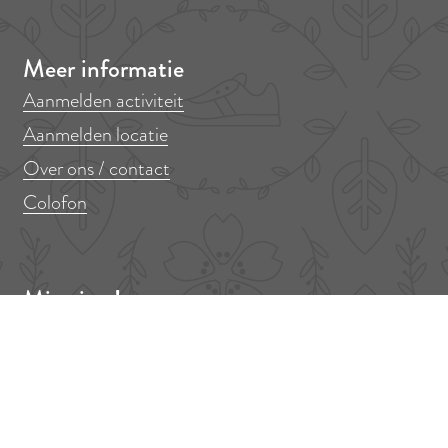
Meer informatie
Aanmelden activiteit
Aanmelden locatie
Over ons / contact
Colofon
Mis niets!
Er op uit in Amstelveen? Meld je aan voor onze nieuwsbrief!
V
E
o
-
o
m