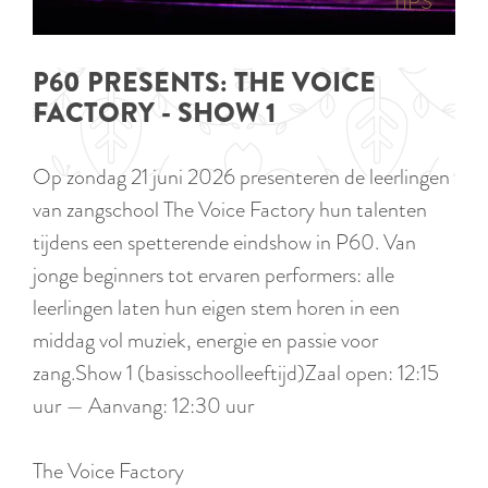
p
TIPS
e
i
a
d
g
P60 PRESENTS: THE VOICE
i
e
FACTORY - SHOW 1
g
e
Op zondag 21 juni 2026 presenteren de leerlingen
t
van zangschool The Voice Factory hun talenten
a
tijdens een spetterende eindshow in P60. Van
a
jonge beginners tot ervaren performers: alle
l
leerlingen laten hun eigen stem horen in een
:
middag vol muziek, energie en passie voor
N
zang.Show 1 (basisschoolleeftijd)Zaal open: 12:15
e
uur — Aanvang: 12:30 uur
d
e
The Voice Factory