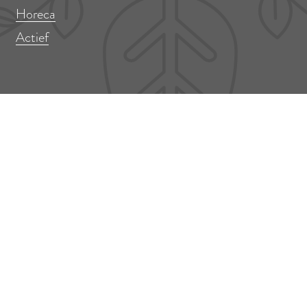
Horeca
Actief
Meer informatie
Aanmelden activiteit
Aanmelden locatie
Over ons / contact
Colofon
Mis niets!
Er op uit in Amstelveen? Meld je aan voor onze nieuwsbrief!