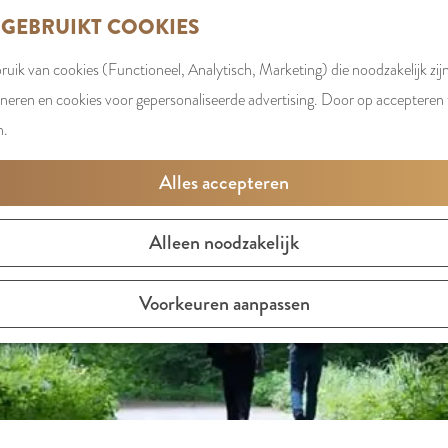
 GEBRUIKT COOKIES
uik van cookies (Functioneel, Analytisch, Marketing) die noodzakelijk zij
t is niet meer beschikbaar. Bekijk het
actuele aanbod
voor d
oneren en cookies voor gepersonaliseerde advertising. Door op accepteren t
n.
Alles accepteren
Alleen noodzakelijk
Voorkeuren aanpassen