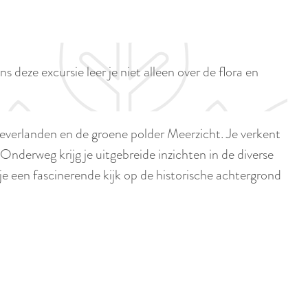
p
i
a
d
g
i
e
eze excursie leer je niet alleen over de flora en
g
e
t
oeverlanden en de groene polder Meerzicht. Je verkent
a
nderweg krijg je uitgebreide inzichten in de diverse
a
e een fascinerende kijk op de historische achtergrond
l
:
N
e
d
e