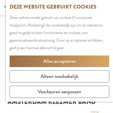
G
DEZE WEBSITE GEBRUIKT COOKIES
S
G
WINKELEN
MENU
F
a
Z
e
o
Stadshart
SLUITEN
a
Deze website maakt gebruik van cookies (Functioneel,
n
o
l
t
Winkels in
v
Analytisch, Marketing) die noodzakelijk zijn om de website zo
a
e
e
o
Amstelveen
o
goed mogelijk te laten functioneren en cookies voor
a
k
c
t
Markten
r
gepersonaliseerde advertising. Door op accepteren te klikken,
r
e
t
h
Winkelgebiede
i
geef je aan hiermee akkoord te gaan.
d
n
e
e
e
e
e
E
PLAN JE BEZOE
Alles accepteren
t
h
r
n
Overnachten
e
o
t
g
Parkeren
Alleen noodzakelijk
n
m
a
l
Bereikbaarhei
e
a
i
Vergaderen in
Voorkeuren aanpassen
p
l
s
Amstelveen
AMSTERDAM KLEZMER BAND
a
H
h
g
u