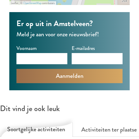
Leaflet
|
©
OpenStreetMap
contributors
z
z
e
m
m
r
Er op uit in Amstelveen?
e
e
B
Meld je aan voor onze nieuwsbrief!
r
r
a
B
B
n
Voornaam
E-mailadres
a
a
d
n
n
d
d
Dit vind je ook leuk
Soortgelijke activiteiten
Activiteiten ter plaatse