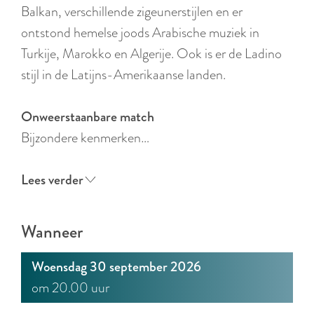
r
Balkan, verschillende zigeunerstijlen en er
l
ontstond hemelse joods Arabische muziek in
a
Turkije, Marokko en Algerije. Ook is er de Ladino
n
stijl in de Latijns-Amerikaanse landen.
d
s
Onweerstaanbare match
Bijzondere kenmerken…
Lees verder
Wanneer
Woensdag 30 september 2026
om 20.00 uur