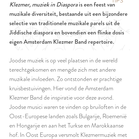
p
TIPS
Klezmer, muziek in Diaspora
is een feest van
e
i
a
muzikale diversiteit, bestaande uit een bijzondere
d
g
selectie van traditionele muzikale parels uit de
i
e
Jiddische diaspora en bovendien een flinke dosis
g
eigen Amsterdam Klezmer Band repertoire.
e
t
Joodse muziek is op veel plaatsen in de wereld
a
terechtgekomen en mengde zich met andere
a
muzikale invloeden. Zo ontstonden er prachtige
l
kruisbestuivingen. Hier vond de Amsterdam
:
Klezmer Band de inspiratie voor deze avond.
N
Joodse musici waren te vinden op bruiloften in de
e
Oost-Europese landen zoals Bulgarije, Roemenië
d
en Hongarije en aan het Turkse en Marokkaanse
e
hof. In Oost Europa versmolt Klezmermuziek met