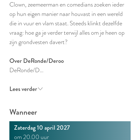
r
Clown, zeemeerman en comedians zoeken ieder
l
op hun eigen manier naar houvast in een wereld
a
die in vuur en vlam staat. Steeds klinkt dezelfde
n
vraag: hoe ga je verder terwijl alles om je heen op
d
zijn grondvesten davert?
s
Over
DeRonde/Deroo
DeRonde/D…
Lees verder
Wanneer
Zaterdag 10 april 2027
om 20.00 uur