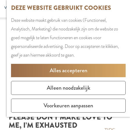
G
DEZE WEBSITE GEBRUIKT COOKIES
S
G
WINKELEN
MENU
F
a
Z
e
o
Stadshart
SLUITEN
a
Deze website maakt gebruik van cookies (Functioneel,
n
o
l
t
Winkels in
v
Analytisch, Marketing) die noodzakelijk zijn om de website zo
a
e
e
o
Amstelveen
o
goed mogelijk te laten functioneren en cookies voor
a
k
c
t
Markten
r
gepersonaliseerde advertising. Door op accepteren te klikken,
r
e
t
h
Winkelgebiede
i
geef je aan hiermee akkoord te gaan.
d
n
e
e
e
e
e
E
PLAN JE BEZOE
Alles accepteren
t
h
r
n
Overnachten
e
o
t
g
Parkeren
Alleen noodzakelijk
n
m
a
l
Bereikbaarhei
e
a
i
Vergaderen in
Voorkeuren aanpassen
p
l
s
Amstelveen
PLEASE DON’T MAKE LOVE TO
a
H
h
ME, I’M EXHAUSTED
g
u