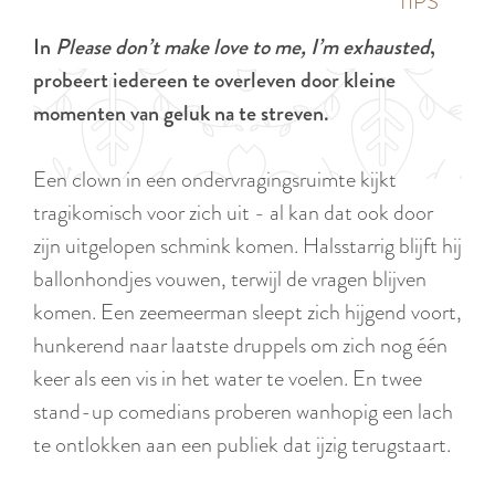
p
TIPS
e
i
a
In
Please don’t make love to me, I’m exhausted
,
d
g
probeert iedereen te overleven door kleine
i
e
momenten van geluk na te streven.
g
e
Een clown in een ondervragingsruimte kijkt
t
tragikomisch voor zich uit - al kan dat ook door
a
zijn uitgelopen schmink komen. Halsstarrig blijft hij
a
ballonhondjes vouwen, terwijl de vragen blijven
l
komen. Een zeemeerman sleept zich hijgend voort,
:
hunkerend naar laatste druppels om zich nog één
N
keer als een vis in het water te voelen. En twee
e
stand-up comedians proberen wanhopig een lach
d
te ontlokken aan een publiek dat ijzig terugstaart.
e