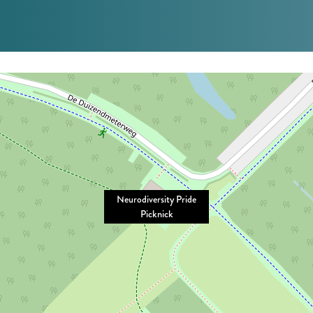
Neurodiversity Pride
Picknick