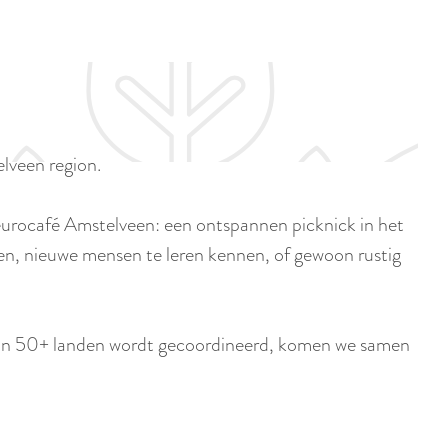
p
i
a
d
g
i
e
g
e
elveen region.
t
a
Neurocafé Amstelveen: een ontspannen picknick in het
a
en, nieuwe mensen te leren kennen, of gewoon rustig
l
:
N
d in 50+ landen wordt gecoordineerd, komen we samen
e
d
e