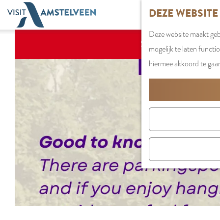
G
DEZE WEBSITE
a
Deze website maakt gebr
n
Sorry, deze activitei
mogelijk te laten functi
a
hiermee akkoord te gaa
a
r
d
e
h
o
m
e
p
a
g