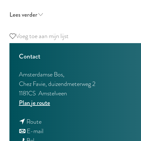
Lees verder
Voeg toe aan mijn lijst
Voeg toe aan mijn lijst
Contact
Amsterdamse Bos,
Chez Favie, duizendmeterweg 2
1181CS
Amstelveen
n
Plan je route
a
n
a
Route
a
n
r
E-mail
N
a
a
N
Bel