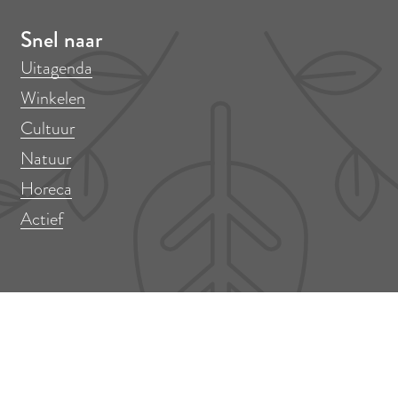
+
2
+
Snel naar
Uitagenda
Winkelen
Cultuur
Natuur
Horeca
Actief
Meer informatie
Aanmelden activiteit
Aanmelden locatie
Over ons / contact