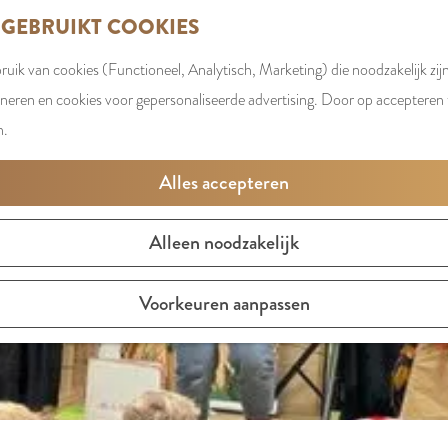
 GEBRUIKT COOKIES
uik van cookies (Functioneel, Analytisch, Marketing) die noodzakelijk zij
t is niet meer beschikbaar. Bekijk het
actuele aanbod
voor d
oneren en cookies voor gepersonaliseerde advertising. Door op accepteren t
n.
Alles accepteren
Alleen noodzakelijk
Voorkeuren aanpassen