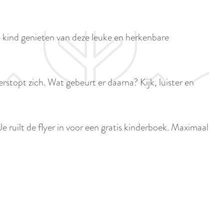
p
i
a
d
g
 kind genieten van deze leuke en herkenbare
i
e
g
e
stopt zich. Wat gebeurt er daarna? Kijk, luister en
t
a
a
e ruilt de flyer in voor een gratis kinderboek. Maximaal
l
:
N
e
d
e