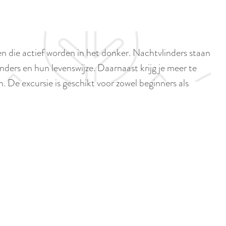
p
i
a
d
g
i
e
 die actief worden in het donker. Nachtvlinders staan
g
ers en hun levenswijze. Daarnaast krijg je meer te
e
 De excursie is geschikt voor zowel beginners als
t
a
a
l
:
N
e
d
e