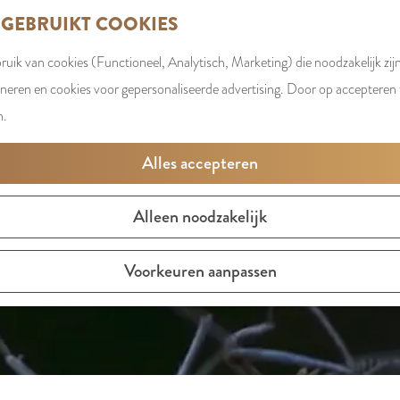
 GEBRUIKT COOKIES
uik van cookies (Functioneel, Analytisch, Marketing) die noodzakelijk zij
t is niet meer beschikbaar. Bekijk het
actuele aanbod
voor d
oneren en cookies voor gepersonaliseerde advertising. Door op accepteren t
n.
Alles accepteren
Alleen noodzakelijk
Voorkeuren aanpassen