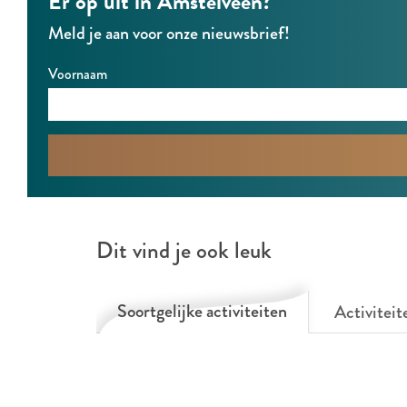
Er op uit in Amstelveen?
i
s
Meld je aan voor onze nieuwsbrief!
e
i
Voornaam
e
Dit vind je ook leuk
Soortgelijke activiteiten
Activiteit