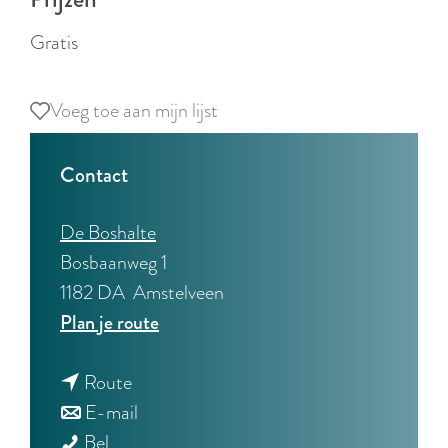
r
l
Gratis
a
n
Voeg toe aan mijn lijst
Voeg toe aan mijn lijst
d
s
Contact
De Boshalte
Bosbaanweg 1
1182 DA
Amstelveen
n
Plan je route
a
n
a
Route
a
n
r
E-mail
M
a
a
M
Bel