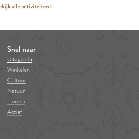
kijk alle activiteiten
Snel naar
Uitagenda
Winkelen
Cultuur
Natuur
Horeca
Actief