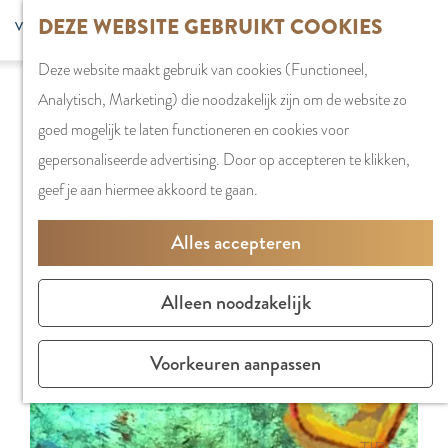
G
DEZE WEBSITE GEBRUIKT COOKIES
S
G
WINKELEN
MENU
F
a
Z
e
o
Stadshart
SLUITEN
a
Deze website maakt gebruik van cookies (Functioneel,
n
o
l
t
Sorry, deze activiteit is niet meer beschikbaar.
Winkels in
v
Analytisch, Marketing) die noodzakelijk zijn om de website zo
a
e
e
o
Bekijk het
actuele aanbod
voor de beschikbare
Amstelveen
o
goed mogelijk te laten functioneren en cookies voor
a
k
c
t
opties.
Markten
r
gepersonaliseerde advertising. Door op accepteren te klikken,
r
e
t
h
Winkelgebiede
i
geef je aan hiermee akkoord te gaan.
d
n
e
e
e
e
e
E
PLAN JE BEZOE
Alles accepteren
t
h
r
n
Overnachten
e
o
t
g
Parkeren
Alleen noodzakelijk
n
m
a
l
Bereikbaarhei
e
a
i
Vergaderen in
Voorkeuren aanpassen
p
l
s
Amstelveen
a
H
h
g
u