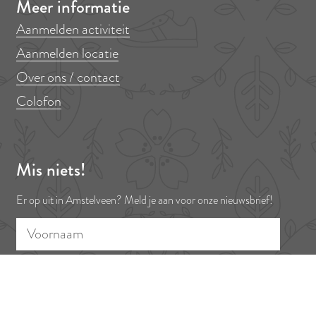
Meer informatie
Aanmelden activiteit
Aanmelden locatie
Over ons / contact
Colofon
Mis niets!
Er op uit in Amstelveen? Meld je aan voor onze nieuwsbrief!
V
E
o
-
o
m
r
a
n
i