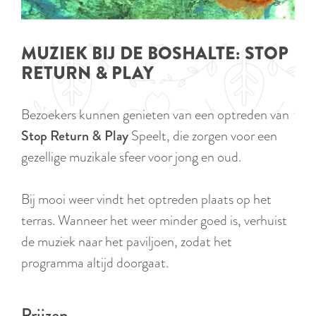
p
TIPS
e
i
a
d
g
MUZIEK BIJ DE BOSHALTE: STOP
i
e
RETURN & PLAY
g
e
Bezoekers kunnen genieten van een optreden van
t
Stop
Return & Play
Speelt, die zorgen voor een
a
gezellige muzikale sfeer voor jong en oud.
a
l
Bij mooi weer vindt het optreden plaats op het
:
terras. Wanneer het weer minder goed is, verhuist
N
de muziek naar het paviljoen, zodat het
e
programma altijd doorgaat.
d
e
Prijzen