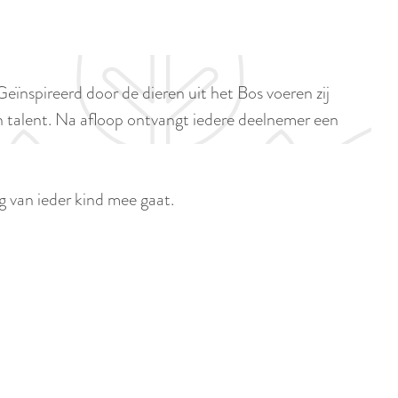
p
i
a
d
g
i
e
ïnspireerd door de dieren uit het Bos voeren zij
g
en talent. Na afloop ontvangt iedere deelnemer een
e
t
a
ng van ieder kind mee gaat.
a
l
:
N
e
d
e