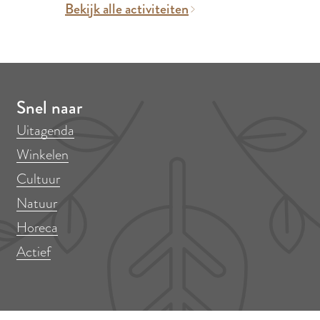
Bekijk alle activiteiten
Snel naar
Uitagenda
Winkelen
Cultuur
Natuur
Horeca
Actief