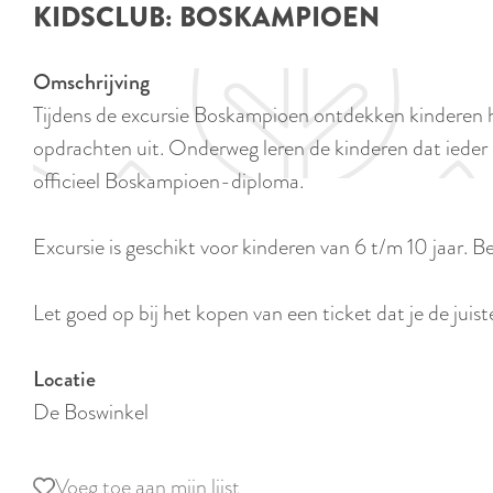
KIDSCLUB: BOSKAMPIOEN
e
Omschrijving
Tijdens de excursie Boskampioen ontdekken kinderen he
opdrachten uit. Onderweg leren de kinderen dat ieder d
officieel Boskampioen-diploma.
Excursie is geschikt voor kinderen van 6 t/m 10 jaar. B
Let goed op bij het kopen van een ticket dat je de juis
Locatie
De Boswinkel
Voeg toe aan mijn lijst
Voeg toe aan mijn lijst