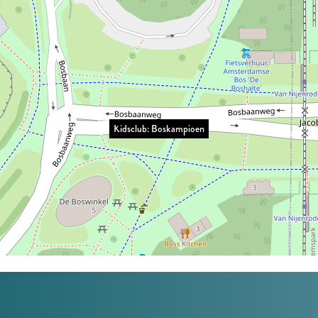
Kidsclub: Boskampioen