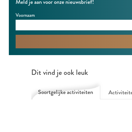
Meld je aan voor onze nieuwsbrief!
n
e
Voornaam
n
Dit vind je ook leuk
Soortgelijke activiteiten
Activiteit