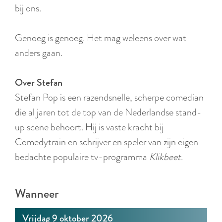
r
bij ons.
l
a
Genoeg is genoeg. Het mag weleens over wat
n
anders gaan.
d
s
Over Stefan
Stefan Pop is een razendsnelle, scherpe comedian
die al jaren tot de top van de Nederlandse stand-
up scene behoort. Hij is vaste kracht bij
Comedytrain en schrijver en speler van zijn eigen
bedachte populaire tv-programma
Klikbeet
.
Wanneer
Vrijdag 9 oktober 2026