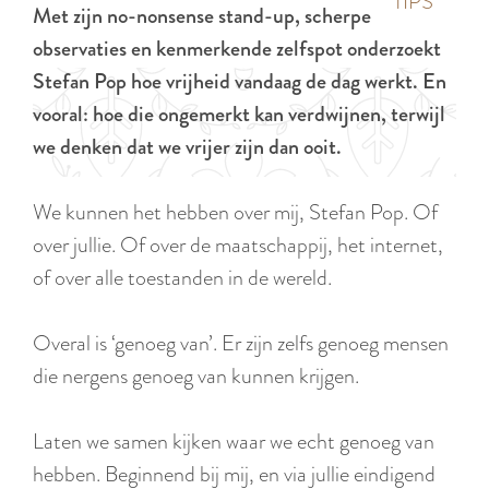
p
TIPS
Met zijn no-nonsense stand-up, scherpe
e
i
a
observaties en kenmerkende zelfspot onderzoekt
d
g
Stefan Pop hoe vrijheid vandaag de dag werkt. En
i
e
vooral: hoe die ongemerkt kan verdwijnen, terwijl
g
we denken dat we vrijer zijn dan ooit.
e
t
We kunnen het hebben over mij, Stefan Pop. Of
a
over jullie. Of over de maatschappij, het internet,
a
of over alle toestanden in de wereld.
l
:
Overal is ‘genoeg van’. Er zijn zelfs genoeg mensen
N
die nergens genoeg van kunnen krijgen.
e
d
Laten we samen kijken waar we echt genoeg van
e
hebben. Beginnend bij mij, en via jullie eindigend