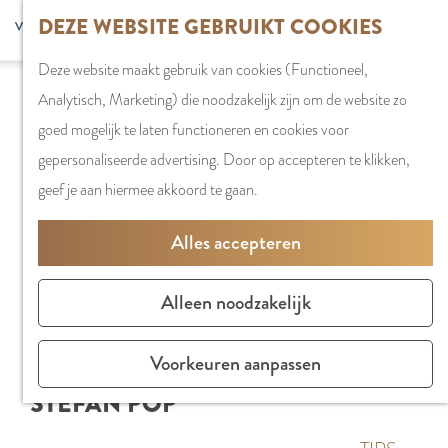
G
DEZE WEBSITE GEBRUIKT COOKIES
S
G
WINKELEN
MENU
F
a
Z
e
o
Stadshart
SLUITEN
a
Deze website maakt gebruik van cookies (Functioneel,
n
o
l
t
Winkels in
v
Analytisch, Marketing) die noodzakelijk zijn om de website zo
a
e
e
o
Amstelveen
o
goed mogelijk te laten functioneren en cookies voor
a
k
c
t
Markten
r
gepersonaliseerde advertising. Door op accepteren te klikken,
r
e
t
h
Winkelgebiede
i
geef je aan hiermee akkoord te gaan.
d
n
e
e
e
e
e
E
PLAN JE BEZOE
Alles accepteren
t
h
r
n
Overnachten
e
o
t
g
Parkeren
Alleen noodzakelijk
n
m
a
l
Bereikbaarhei
e
a
i
Vergaderen in
Voorkeuren aanpassen
p
l
s
Amstelveen
STEFAN POP
a
H
h
g
u