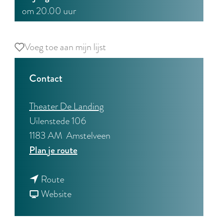
om 20.00 uur
Voeg toe aan mijn lijst
Voeg toe aan mijn lijst
Contact
Theater De Landing
Uilenstede 106
1183 AM
Amstelveen
n
Plan je route
a
n
a
Route
a
v
r
Website
a
a
S