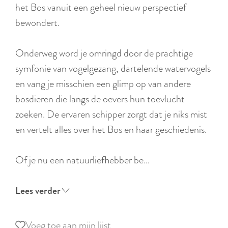
r
het Bos vanuit een geheel nieuw perspectief
l
bewondert.
a
n
Onderweg word je omringd door de prachtige
d
symfonie van vogelgezang, dartelende watervogels
s
en vang je misschien een glimp op van andere
bosdieren die langs de oevers hun toevlucht
zoeken. De ervaren schipper zorgt dat je niks mist
en vertelt alles over het Bos en haar geschiedenis.
Of je nu een natuurliefhebber be…
Lees verder
Voeg toe aan mijn lijst
Voeg toe aan mijn lijst