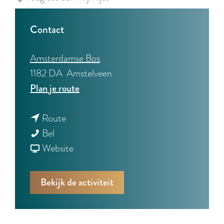
Contact
Amsterdamse Bos
1182 DA
Amstelveen
n
Plan je route
a
n
a
Route
R
a
r
Bel
o
a
v
R
Website
n
r
a
o
d
R
n
n
Bekijk de activiteit
v
o
R
d
a
n
o
v
a
d
n
a