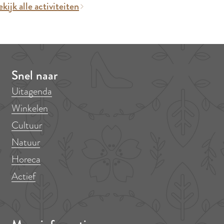
kijk alle activiteiten
Snel naar
Uitagenda
Winkelen
Cultuur
Natuur
Horeca
Actief