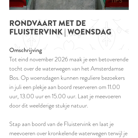
p
TIPS
e
i
a
d
g
RONDVAART MET DE
i
e
FLUISTERVINK | WOENSDAG
g
e
Omschrijving
t
Tot eind november 2026 maak je een betoverende
a
tocht over de waterwegen van het Amsterdamse
a
Bos. Op woensdagen kunnen reguliere bezoekers
l
in juli een plekje aan boord reserveren om 11.00
:
uur, 13.00 uur en 15.00 uur. Laat je meevoeren
N
door dit weelderige stukje natuur.
e
d
Stap aan boord van de Fluistervink en laat je
e
meevoeren over kronkelende waterwegen terwijl je