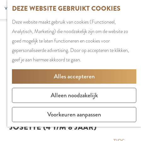
G
DEZE WEBSITE GEBRUIKT COOKIES
S
G
WINKELEN
MENU
F
a
Z
e
o
Stadshart
SLUITEN
a
Deze website maakt gebruik van cookies (Functioneel,
n
o
l
t
Winkels in
v
Analytisch, Marketing) die noodzakelijk zijn om de website zo
a
e
e
o
Amstelveen
o
goed mogelijk te laten functioneren en cookies voor
a
k
c
t
Markten
r
gepersonaliseerde advertising. Door op accepteren te klikken,
r
e
t
h
Winkelgebiede
i
geef je aan hiermee akkoord te gaan.
d
n
e
e
e
e
e
E
PLAN JE BEZOE
Alles accepteren
t
h
r
n
Overnachten
e
o
t
g
Parkeren
Alleen noodzakelijk
n
m
a
l
Bereikbaarhei
e
a
i
Vergaderen in
Voorkeuren aanpassen
p
l
s
Amstelveen
JOSETTE (4 T/M 8 JAAR)
a
H
h
g
u