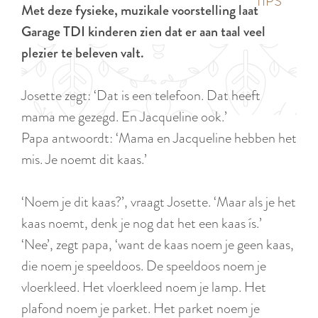
p
TIPS
Met deze fysieke, muzikale voorstelling laat
e
i
a
Garage TDI kinderen zien dat er aan taal veel
d
g
plezier te beleven valt.
i
e
g
Josette zegt: ‘Dat is een telefoon. Dat heeft
e
mama me gezegd. En Jacqueline ook.’
t
Papa antwoordt: ‘Mama en Jacqueline hebben het
a
mis. Je noemt dit kaas.’
a
l
‘Noem je dit kaas?’, vraagt Josette. ‘Maar als je het
:
kaas noemt, denk je nog dat het een kaas ís.’
N
‘Nee’, zegt papa, ‘want de kaas noem je geen kaas,
e
die noem je speeldoos. De speeldoos noem je
d
vloerkleed. Het vloerkleed noem je lamp. Het
e
plafond noem je parket. Het parket noem je