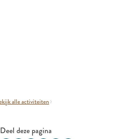
kijk alle activiteiten
Deel deze pagina