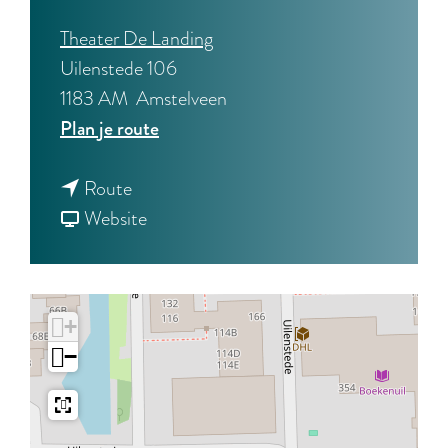
Theater De Landing
Uilenstede 106
1183 AM
Amstelveen
n
Plan je route
a
n
a
Route
a
v
r
Website
a
a
J
r
n
o
J
J
s
+
o
o
e
−
s
s
t
e
e
t
t
t
e