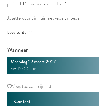
r
plafond. De muur noem je deur.’
l
a
Josette woont in huis met vader, moede…
n
d
Lees verder
s
Wanneer
Maandag 29 maart 2027
om 15.00 uur
Voeg toe aan mijn lijst
Voeg toe aan mijn lijst
Contact