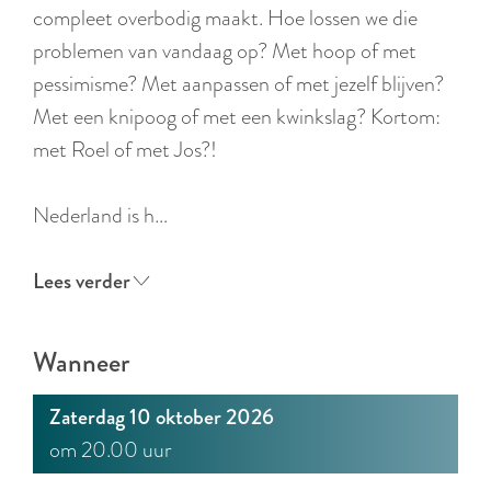
r
compleet overbodig maakt. Hoe lossen we die
l
problemen van vandaag op? Met hoop of met
a
pessimisme? Met aanpassen of met jezelf blijven?
n
Met een knipoog of met een kwinkslag? Kortom:
d
met Roel of met Jos?!
s
Nederland is h…
Lees verder
Wanneer
Zaterdag 10 oktober 2026
om 20.00 uur