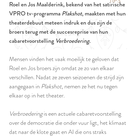
p
TIPS
Roel en Jos Maalderink, bekend van het satirische
e
i
a
VPRO tv-programma
Plakshot
, maakten met hun
d
g
theaterdebuut meteen indruk en dus zijn de
i
e
broers terug met de succesreprise van hun
g
cabaretvoorstelling
Verbroedering
.
e
t
Mensen vinden het vaak moeilijk te geloven dat
a
Roel en Jos broers zijn omdat ze zo van elkaar
a
verschillen. Nadat ze zeven seizoenen de strijd zijn
l
aangegaan in
Plakshot
, nemen ze het nu tegen
:
elkaar op in het theater.
N
e
Verbroedering
is een actuele cabaretvoorstelling
d
over de democratie die onder vuur ligt, het klimaat
e
dat naar de klote gaat en AI die ons straks