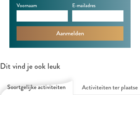
n
n
Voornaam
E-mailadres
k
k
Dit vind je ook leuk
Soortgelijke activiteiten
Activiteiten ter plaatse