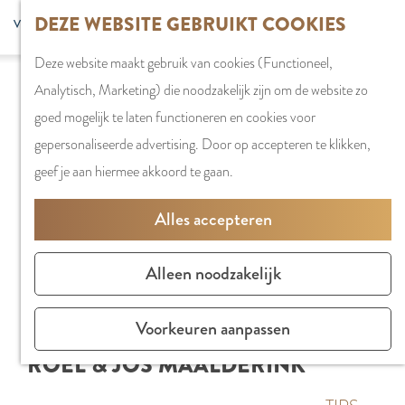
G
DEZE WEBSITE GEBRUIKT COOKIES
S
G
WINKELEN
MENU
F
a
Z
e
o
Stadshart
SLUITEN
a
Deze website maakt gebruik van cookies (Functioneel,
n
o
l
t
Winkels in
v
Analytisch, Marketing) die noodzakelijk zijn om de website zo
a
e
e
o
Amstelveen
o
goed mogelijk te laten functioneren en cookies voor
a
k
c
t
Markten
r
gepersonaliseerde advertising. Door op accepteren te klikken,
r
e
t
h
Winkelgebiede
i
geef je aan hiermee akkoord te gaan.
d
n
e
e
e
e
e
E
PLAN JE BEZOE
Alles accepteren
t
h
r
n
Overnachten
e
o
t
g
Parkeren
Alleen noodzakelijk
n
m
a
l
Bereikbaarhei
e
a
i
Vergaderen in
Voorkeuren aanpassen
p
l
s
Amstelveen
ROEL & JOS MAALDERINK
a
H
h
g
u