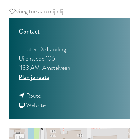
Voeg toe aan mijn lijst
Voeg toe aan mijn lijst
Contact
Theater De Landing
Uilenstede 106
1183 AM
Amstelveen
n
Plan je route
a
n
a
Route
a
v
r
Website
a
a
R
r
n
o
R
R
e
+