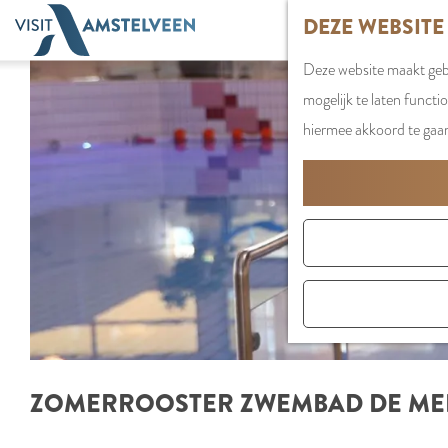
G
DEZE WEBSITE
a
Deze website maakt gebr
n
mogelijk te laten functi
a
hiermee akkoord te gaa
a
r
d
e
h
o
m
e
p
ZOMERROOSTER ZWEMBAD DE M
a
g