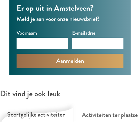
,
,
e
Er op uit in Amstelveen?
e
e
n
Meld je aan voor onze nieuwsbrief!
e
e
o
n
n
c
Voornaam
E-mailadres
o
o
h
c
c
t
h
h
e
t
t
n
e
e
d
n
n
i
Dit vind je ook leuk
d
d
n
i
i
N
Soortgelijke activiteiten
Activiteiten ter plaatse
n
n
e
N
N
w
e
e
Y