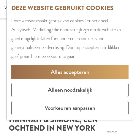
G
DEZE WEBSITE GEBRUIKT COOKIES
S
G
WINKELEN
MENU
F
a
Z
e
o
Stadshart
SLUITEN
a
Deze website maakt gebruik van cookies (Functioneel,
n
o
l
t
Winkels in
v
Analytisch, Marketing) die noodzakelijk zijn om de website zo
a
e
e
o
Amstelveen
o
goed mogelijk te laten functioneren en cookies voor
a
k
c
t
Markten
r
gepersonaliseerde advertising. Door op accepteren te klikken,
r
e
t
h
Winkelgebiede
i
geef je aan hiermee akkoord te gaan.
d
n
e
e
e
e
e
E
PLAN JE BEZOE
Alles accepteren
t
h
r
n
Overnachten
e
o
t
g
Parkeren
Alleen noodzakelijk
n
m
a
l
Bereikbaarhei
e
a
i
Vergaderen in
Voorkeuren aanpassen
p
l
s
Amstelveen
HANNAH & SIMONE, EEN
a
H
h
OCHTEND IN NEW YORK
g
u