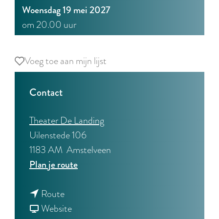
Woensdag 19 mei 2027
om 20.00 uur
Voeg toe aan mijn lijst
Voeg toe aan mijn lijst
Contact
Theater De Landing
Uilenstede 106
1183 AM
Amstelveen
n
Plan je route
a
n
a
Route
a
v
r
Website