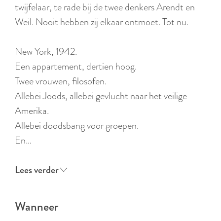
r
twijfelaar, te rade bij de twee denkers Arendt en
l
Weil. Nooit hebben zij elkaar ontmoet. Tot nu.
a
n
New York, 1942.
d
Een appartement, dertien hoog.
s
Twee vrouwen, filosofen.
Allebei Joods, allebei gevlucht naar het veilige
Amerika.
Allebei doodsbang voor groepen.
En…
Lees verder
Wanneer