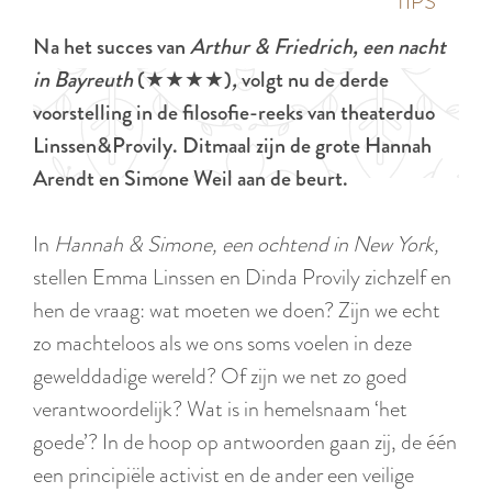
p
TIPS
e
i
a
Na het succes van
Arthur & Friedrich, een nacht
d
g
in Bayreuth
(★★★★)
,
volgt nu de derde
i
e
voorstelling in de filosofie-reeks van theaterduo
g
Linssen&Provily. Ditmaal zijn de grote Hannah
e
Arendt en Simone Weil aan de beurt.
t
a
In
Hannah & Simone, een ochtend in New York,
a
stellen Emma Linssen en Dinda Provily zichzelf en
l
hen de vraag: wat moeten we doen? Zijn we echt
:
zo machteloos als we ons soms voelen in deze
N
gewelddadige wereld? Of zijn we net zo goed
e
verantwoordelijk? Wat is in hemelsnaam ‘het
d
goede’? In de hoop op antwoorden gaan zij, de één
e
een principiële activist en de ander een veilige