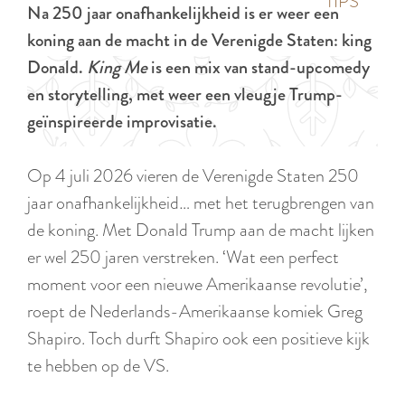
p
TIPS
Na 250 jaar onafhankelijkheid is er weer een
e
i
a
koning aan de macht in de Verenigde Staten: king
d
g
Donald.
King Me
is een mix van stand-upcomedy
i
e
en storytelling, met weer een vleugje Trump-
g
geïnspireerde improvisatie.
e
t
Op 4 juli 2026 vieren de Verenigde Staten 250
a
jaar onafhankelijkheid… met het terugbrengen van
a
de koning. Met Donald Trump aan de macht lijken
l
er wel 250 jaren verstreken. ‘Wat een perfect
:
moment voor een nieuwe Amerikaanse revolutie’,
N
roept de Nederlands-Amerikaanse komiek Greg
e
Shapiro. Toch durft Shapiro ook een positieve kijk
d
te hebben op de VS.
e