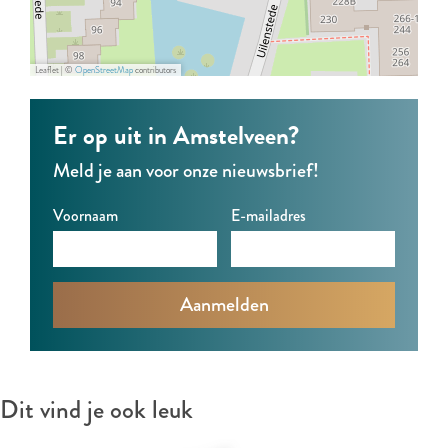
o
o
Leaflet
|
©
OpenStreetMap
contributors
Er op uit in Amstelveen?
Meld je aan voor onze nieuwsbrief!
Voornaam
E-mailadres
Dit vind je ook leuk