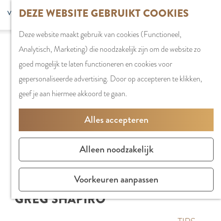
G
DEZE WEBSITE GEBRUIKT COOKIES
S
G
WINKELEN
MENU
F
a
Z
e
o
Stadshart
SLUITEN
a
Deze website maakt gebruik van cookies (Functioneel,
n
o
l
t
Winkels in
v
Analytisch, Marketing) die noodzakelijk zijn om de website zo
a
e
e
o
Amstelveen
o
goed mogelijk te laten functioneren en cookies voor
a
k
c
t
Markten
r
gepersonaliseerde advertising. Door op accepteren te klikken,
r
e
t
h
Winkelgebiede
i
geef je aan hiermee akkoord te gaan.
d
n
e
e
e
e
e
E
PLAN JE BEZOE
Alles accepteren
t
h
r
n
Overnachten
e
o
t
g
Parkeren
Alleen noodzakelijk
n
m
a
l
Bereikbaarhei
e
a
i
Vergaderen in
Voorkeuren aanpassen
p
l
s
Amstelveen
GREG SHAPIRO
a
H
h
g
u