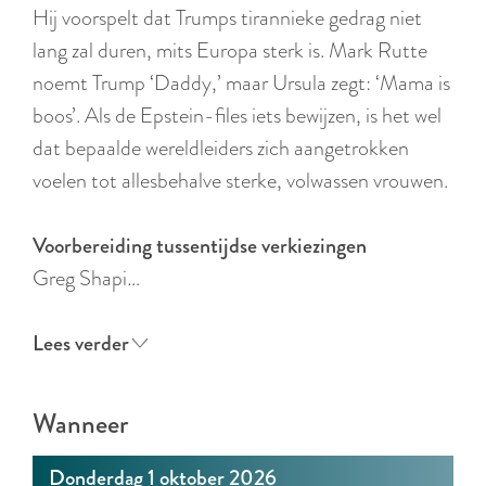
r
Hij voorspelt dat Trumps tirannieke gedrag niet
l
lang zal duren, mits Europa sterk is. Mark Rutte
a
noemt Trump ‘Daddy,’ maar Ursula zegt: ‘Mama is
n
boos’. Als de Epstein-files iets bewijzen, is het wel
d
dat bepaalde wereldleiders zich aangetrokken
s
voelen tot allesbehalve sterke, volwassen vrouwen.
Voorbereiding tussentijdse verkiezingen
Greg Shapi…
Lees verder
Wanneer
Donderdag 1 oktober 2026