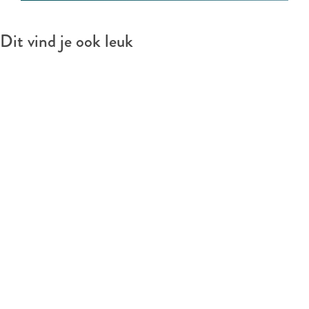
t
s
e
t
s
Dit vind je ook leuk
t