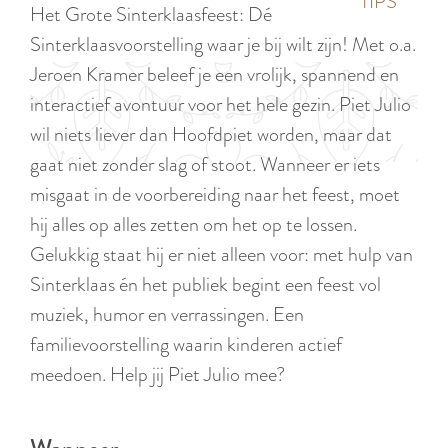
p
TIPS
Het Grote Sinterklaasfeest: Dé
e
i
a
Sinterklaasvoorstelling waar je bij wilt zijn! Met o.a.
d
g
Jeroen Kramer beleef je een vrolijk, spannend en
i
e
interactief avontuur voor het hele gezin. Piet Julio
g
wil niets liever dan Hoofdpiet worden, maar dat
e
gaat niet zonder slag of stoot. Wanneer er iets
t
misgaat in de voorbereiding naar het feest, moet
a
hij alles op alles zetten om het op te lossen.
a
Gelukkig staat hij er niet alleen voor: met hulp van
l
Sinterklaas én het publiek begint een feest vol
:
muziek, humor en verrassingen. Een
N
familievoorstelling waarin kinderen actief
e
meedoen. Help jij Piet Julio mee?
d
e