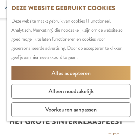
G
DEZE WEBSITE GEBRUIKT COOKIES
S
G
WINKELEN
MENU
F
a
Z
e
o
Stadshart
SLUITEN
a
Deze website maakt gebruik van cookies (Functioneel,
n
o
l
t
Winkels in
v
Analytisch, Marketing) die noodzakelijk zijn om de website zo
a
e
e
o
Amstelveen
o
goed mogelijk te laten functioneren en cookies voor
a
k
c
t
Markten
r
gepersonaliseerde advertising. Door op accepteren te klikken,
r
e
t
h
Winkelgebiede
i
geef je aan hiermee akkoord te gaan.
d
n
e
e
e
e
e
E
PLAN JE BEZOE
Alles accepteren
t
h
r
n
Overnachten
e
o
t
g
Parkeren
Alleen noodzakelijk
n
m
a
l
Bereikbaarhei
e
a
i
Vergaderen in
Voorkeuren aanpassen
p
l
s
Amstelveen
HET GROTE SINTERKLAASFEEST
a
H
h
g
u