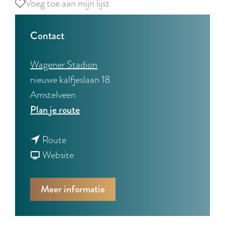
Voeg toe aan mijn lijst
Voeg toe aan mijn lijst
Contact
Wagener Stadion
nieuwe kalfjeslaan 18
Amstelveen
n
Plan je route
a
n
a
Route
a
v
r
Website
a
a
W
r
n
k
Meer informatie
W
W
H
k
k
o