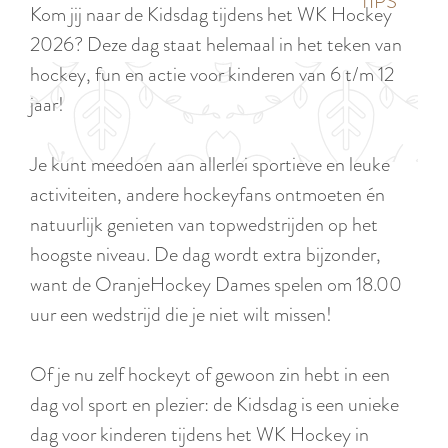
p
TIPS
Kom jij naar de Kidsdag tijdens het WK Hockey
e
i
a
2026? Deze dag staat helemaal in het teken van
d
g
hockey, fun en actie voor kinderen van 6 t/m 12
i
e
jaar!
g
e
Je kunt meedoen aan allerlei sportieve en leuke
t
activiteiten, andere hockeyfans ontmoeten én
a
natuurlijk genieten van topwedstrijden op het
a
hoogste niveau. De dag wordt extra bijzonder,
l
want de OranjeHockey Dames spelen om 18.00
:
uur een wedstrijd die je niet wilt missen!
N
e
Of je nu zelf hockeyt of gewoon zin hebt in een
d
dag vol sport en plezier: de Kidsdag is een unieke
e
dag voor kinderen tijdens het WK Hockey in