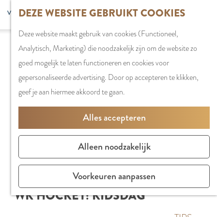
G
DEZE WEBSITE GEBRUIKT COOKIES
S
G
WINKELEN
MENU
F
a
Z
e
o
Stadshart
SLUITEN
a
Deze website maakt gebruik van cookies (Functioneel,
n
o
l
t
Winkels in
v
Analytisch, Marketing) die noodzakelijk zijn om de website zo
a
e
e
o
Amstelveen
o
goed mogelijk te laten functioneren en cookies voor
a
k
c
t
Markten
r
gepersonaliseerde advertising. Door op accepteren te klikken,
r
e
t
h
Winkelgebiede
i
geef je aan hiermee akkoord te gaan.
d
n
e
e
e
e
e
E
PLAN JE BEZOE
Alles accepteren
t
h
r
n
Overnachten
e
o
t
g
Parkeren
Alleen noodzakelijk
n
m
a
l
Bereikbaarhei
e
a
i
Vergaderen in
Voorkeuren aanpassen
p
l
s
Amstelveen
WK HOCKEY: KIDSDAG
a
H
h
g
u