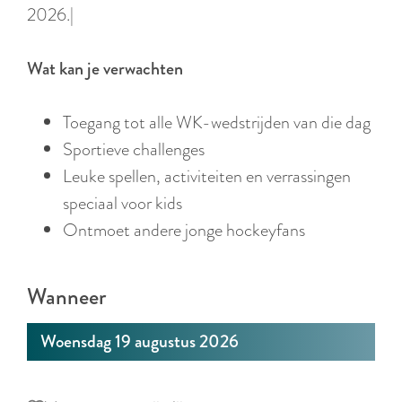
r
2026.|
l
a
Wat kan je verwachten
n
d
Toegang tot alle WK-wedstrijden van die dag
s
Sportieve challenges
Leuke spellen, activiteiten en verrassingen
speciaal voor kids
Ontmoet andere jonge hockeyfans
Wanneer
Woensdag 19 augustus 2026