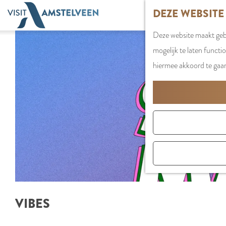
G
DEZE WEBSITE
a
Deze website maakt gebr
n
mogelijk te laten functi
a
hiermee akkoord te gaa
a
r
d
e
h
o
m
e
p
VIBES
a
g