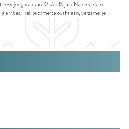
p
oor jongeren van 12 t/m 15 jaar.Na meerdere
i
a
ke vibes. Trek je zomerse outfit aan, verzamel je
d
g
i
e
g
e
t
a
a
l
:
N
e
d
e