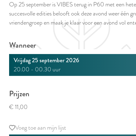
Op 25 september is VIBES terug in P60 met een het
e
succesvolle edities belooft ook deze avond weer één gro
vriendengroep en maak je klaar voor een avond vol ent
Wanneer
Vrijdag 25 september 2026
20.00 - 00.30 uur
Prijzen
€ 11,00
Voeg toe aan mijn lijst
Voeg toe aan mijn lijst