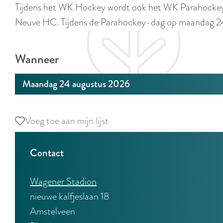
Tijdens het WK Hockey wordt ook het WK Parahockey g
e
Neuve HC. Tijdens de Parahockey-dag op maandag 24 
Wanneer
Maandag 24 augustus 2026
Voeg toe aan mijn lijst
Voeg toe aan mijn lijst
Contact
Wagener Stadion
nieuwe kalfjeslaan 18
Amstelveen