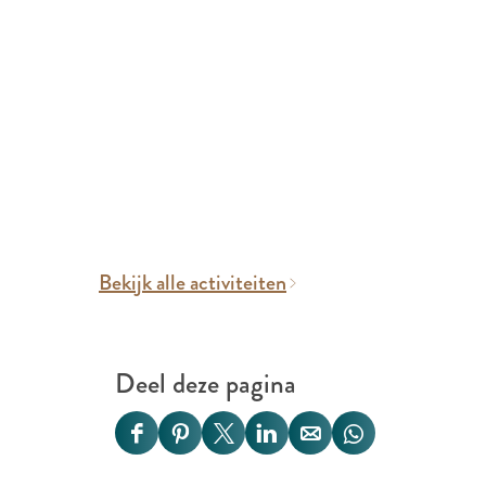
Bekijk alle activiteiten
Deel deze pagina
D
D
D
D
D
D
e
e
e
e
e
e