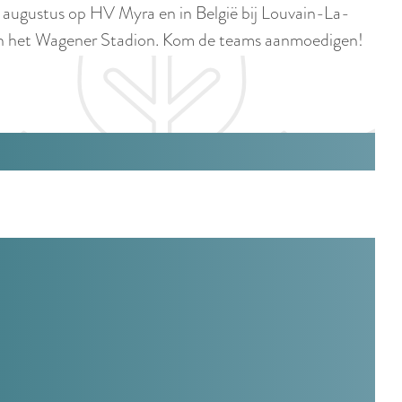
p
augustus op HV Myra en in België bij Louvain-La-
i
a
 in het Wagener Stadion. Kom de teams aanmoedigen!
d
g
i
e
g
e
t
a
a
l
:
N
e
d
e