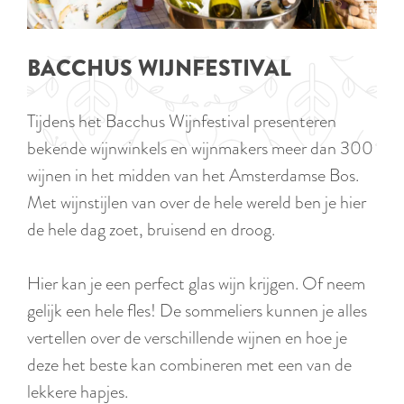
p
TIPS
e
i
a
d
g
BACCHUS WIJNFESTIVAL
i
e
g
Tijdens het Bacchus Wijnfestival presenteren
e
bekende wijnwinkels en wijnmakers meer dan 300
t
wijnen in het midden van het Amsterdamse Bos.
a
Met wijnstijlen van over de hele wereld ben je hier
a
de hele dag zoet, bruisend en droog.
l
:
Hier kan je een perfect glas wijn krijgen. Of neem
N
gelijk een hele fles! De sommeliers kunnen je alles
e
vertellen over de verschillende wijnen en hoe je
d
deze het beste kan combineren met een van de
e
lekkere hapjes.