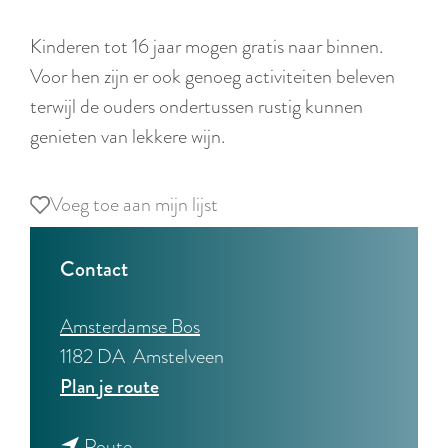
r
l
Kinderen tot 16 jaar mogen gratis naar binnen.
a
Voor hen zijn er ook genoeg activiteiten beleven
n
terwijl de ouders ondertussen rustig kunnen
d
genieten van lekkere wijn.
s
Voeg toe aan mijn lijst
Voeg toe aan mijn lijst
Contact
Amsterdamse Bos
1182 DA
Amstelveen
n
Plan je route
a
n
a
Route