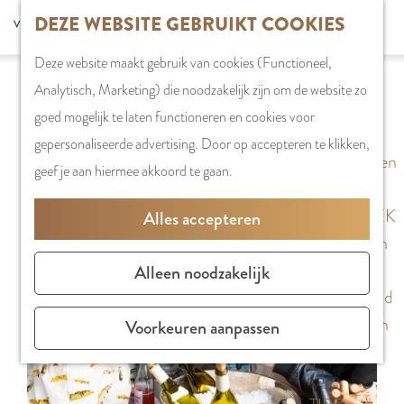
G
DEZE WEBSITE GEBRUIKT COOKIES
S
G
WINKELEN
MENU
F
a
Z
e
o
Stadshart
SLUITEN
a
Deze website maakt gebruik van cookies (Functioneel,
n
o
l
t
Sorry, deze activiteit is niet meer beschikbaar.
Winkels in
v
Analytisch, Marketing) die noodzakelijk zijn om de website zo
a
e
e
o
Bekijk het
actuele aanbod
voor de beschikbare
Amstelveen
o
goed mogelijk te laten functioneren en cookies voor
a
k
c
t
opties.
Markten
r
gepersonaliseerde advertising. Door op accepteren te klikken,
r
e
t
h
Winkelgebiede
i
geef je aan hiermee akkoord te gaan.
d
n
e
e
e
e
e
E
PLAN JE BEZOE
Alles accepteren
t
h
r
n
Overnachten
e
o
t
g
Parkeren
Alleen noodzakelijk
n
m
a
l
Bereikbaarhei
e
a
i
Vergaderen in
Voorkeuren aanpassen
p
l
s
Amstelveen
a
H
h
g
u