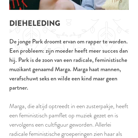
p
TIPS
e
i
a
d
g
DIEHELEDING
i
e
g
De jonge Park droomt ervan om rapper te worden.
e
Een probleem: zijn moeder heeft meer succes dan
t
hij. Park is de zoon van een radicale, feministische
a
muzikant genaamd Marga. Marga haat mannen,
a
verafschuwt seks en wilde een kind maar geen
l
partner.
:
N
Marga, die altijd optreedt in een zusterpakje, heeft
e
een feministisch pamflet op muziek gezet en is
d
vervolgens een cultfiguur geworden. Allerlei
e
radicale feministische groeperingen zien haar als