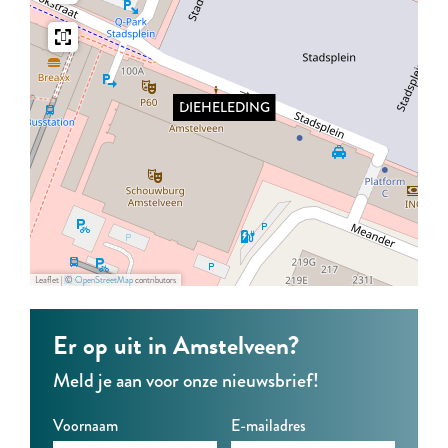
H
H
L
E
E
E
L
L
D
DIEHELEDING
E
E
I
D
D
N
I
I
G
N
N
G
G
Leaflet
|
©
OpenStreetMap
contributors
Er op uit in Amstelveen?
Meld je aan voor onze nieuwsbrief!
Voornaam
E-mailadres