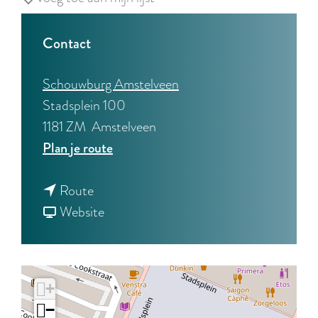
Contact
Schouwburg Amstelveen
Stadsplein 100
1181 ZM
Amstelveen
n
Plan je route
a
n
a
Route
a
v
r
Website
a
a
D
r
n
I
D
D
E
+
I
I
H
−
E
E
E