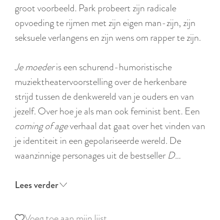
r
groot voorbeeld. Park probeert zijn radicale
l
opvoeding te rijmen met zijn eigen man-zijn, zijn
a
seksuele verlangens en zijn wens om rapper te zijn.
n
d
Je moeder
is een schurend-humoristische
s
muziektheatervoorstelling over de herkenbare
strijd tussen de denkwereld van je ouders en van
jezelf. Over hoe je als man ook feminist bent. Een
coming of age
verhaal dat gaat over het vinden van
je identiteit in een gepolariseerde wereld. De
waanzinnige personages uit de bestseller
D…
Lees verder
Voeg toe aan mijn lijst
Voeg toe aan mijn lijst