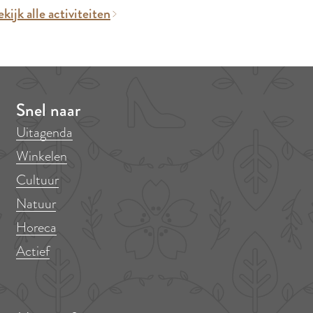
kijk alle activiteiten
Snel naar
Uitagenda
Winkelen
Cultuur
Natuur
Horeca
Actief