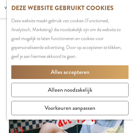
G
DEZE WEBSITE GEBRUIKT COOKIES
S
G
WINKELEN
MENU
F
a
Z
e
o
Stadshart
SLUITEN
a
Deze website maakt gebruik van cookies (Functioneel,
n
o
l
t
Sorry, deze activiteit is niet meer beschikbaar.
Winkels in
v
Analytisch, Marketing) die noodzakelijk zijn om de website zo
a
e
e
o
Bekijk het
actuele aanbod
voor de beschikbare
Amstelveen
o
goed mogelijk te laten functioneren en cookies voor
a
k
c
t
opties.
Markten
r
gepersonaliseerde advertising. Door op accepteren te klikken,
r
e
t
h
Winkelgebiede
i
geef je aan hiermee akkoord te gaan.
d
n
e
e
e
e
e
E
PLAN JE BEZOE
Alles accepteren
t
h
r
n
Overnachten
e
o
t
g
Parkeren
Alleen noodzakelijk
n
m
a
l
Bereikbaarhei
e
a
i
Vergaderen in
Voorkeuren aanpassen
p
l
s
Amstelveen
a
H
h
g
u