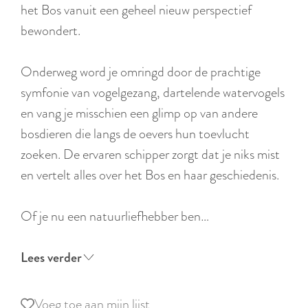
r
het Bos vanuit een geheel nieuw perspectief
l
bewondert.
a
n
Onderweg word je omringd door de prachtige
d
symfonie van vogelgezang, dartelende watervogels
s
en vang je misschien een glimp op van andere
bosdieren die langs de oevers hun toevlucht
zoeken. De ervaren schipper zorgt dat je niks mist
en vertelt alles over het Bos en haar geschiedenis.
Of je nu een natuurliefhebber ben…
Lees verder
Voeg toe aan mijn lijst
Voeg toe aan mijn lijst