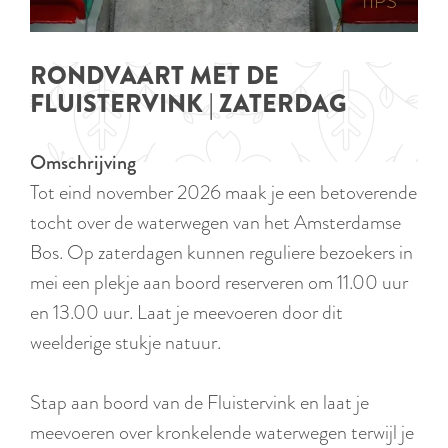
p
TIPS
e
i
a
d
g
RONDVAART MET DE
i
e
FLUISTERVINK | ZATERDAG
g
e
Omschrijving
t
Tot eind november 2026 maak je een betoverende
a
tocht over de waterwegen van het Amsterdamse
a
Bos. Op zaterdagen kunnen reguliere bezoekers in
l
mei een plekje aan boord reserveren om 11.00 uur
:
en 13.00 uur. Laat je meevoeren door dit
N
weelderige stukje natuur.
e
d
Stap aan boord van de Fluistervink en laat je
e
meevoeren over kronkelende waterwegen terwijl je