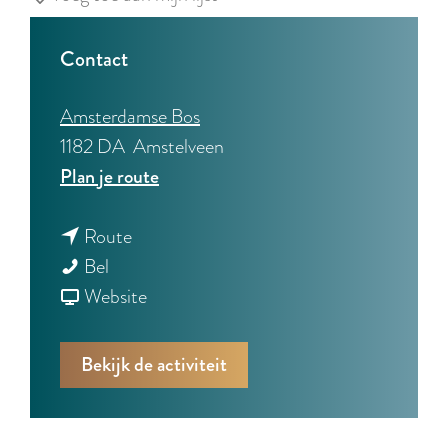
Contact
Amsterdamse Bos
1182 DA
Amstelveen
n
Plan je route
a
n
a
Route
R
a
r
Bel
o
a
v
R
Website
n
r
a
o
d
R
n
n
Bekijk de activiteit
v
o
R
d
a
n
o
v
a
d
n
a