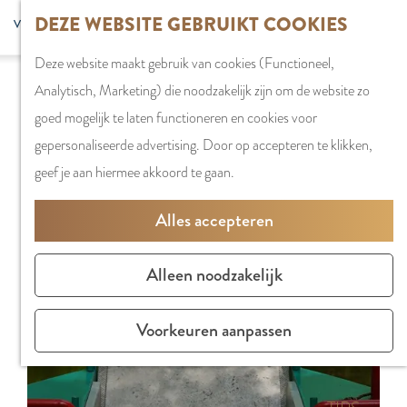
G
DEZE WEBSITE GEBRUIKT COOKIES
S
G
WINKELEN
MENU
F
a
Z
e
o
Stadshart
SLUITEN
a
Deze website maakt gebruik van cookies (Functioneel,
n
o
l
t
Sorry, deze activiteit is niet meer beschikbaar.
Winkels in
v
Analytisch, Marketing) die noodzakelijk zijn om de website zo
a
e
e
o
Bekijk het
actuele aanbod
voor de beschikbare
Amstelveen
o
goed mogelijk te laten functioneren en cookies voor
a
k
c
t
opties.
Markten
r
gepersonaliseerde advertising. Door op accepteren te klikken,
r
e
t
h
Winkelgebiede
i
geef je aan hiermee akkoord te gaan.
d
n
e
e
e
e
e
E
PLAN JE BEZOE
Alles accepteren
t
h
r
n
Overnachten
e
o
t
g
Parkeren
Alleen noodzakelijk
n
m
a
l
Bereikbaarhei
e
a
i
Vergaderen in
Voorkeuren aanpassen
p
l
s
Amstelveen
a
H
h
g
u