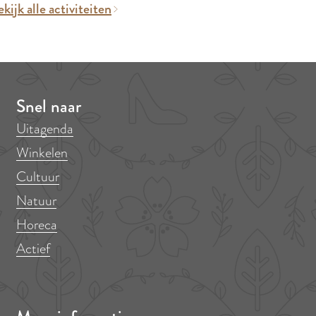
kijk alle activiteiten
Snel naar
Uitagenda
Winkelen
Cultuur
Natuur
Horeca
Actief