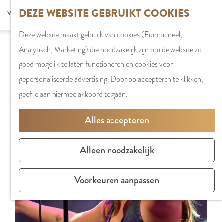
G
DEZE WEBSITE GEBRUIKT COOKIES
S
G
WINKELEN
MENU
F
a
Z
e
o
Stadshart
SLUITEN
a
Deze website maakt gebruik van cookies (Functioneel,
n
o
l
t
Sorry, deze activiteit is niet meer beschikbaar.
Winkels in
v
Analytisch, Marketing) die noodzakelijk zijn om de website zo
a
e
e
o
Bekijk het
actuele aanbod
voor de beschikbare
Amstelveen
o
goed mogelijk te laten functioneren en cookies voor
a
k
c
t
opties.
Markten
r
gepersonaliseerde advertising. Door op accepteren te klikken,
r
e
t
h
Winkelgebiede
i
geef je aan hiermee akkoord te gaan.
d
n
e
e
e
e
e
E
PLAN JE BEZOE
Alles accepteren
t
h
r
n
Overnachten
e
o
t
g
Parkeren
Alleen noodzakelijk
n
m
a
l
Bereikbaarhei
e
a
i
Vergaderen in
Voorkeuren aanpassen
p
l
s
Amstelveen
a
H
h
g
u