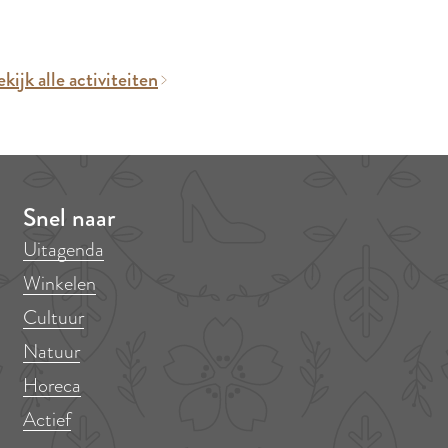
kijk alle activiteiten
Snel naar
Uitagenda
Winkelen
Cultuur
Natuur
Horeca
Actief