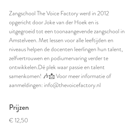
r
l
Zangschool The Voice Factory werd in 2012
a
opgericht door Joke van der Hoek en is
n
uitgegroeid tot een toonaangevende zangschool in
d
Amstelveen. Met lessen voor alle leeftijden en
s
niveaus helpen de docenten leerlingen hun talent,
zelfvertrouwen en podiumervaring verder te
ontwikkelen.Dé plek waar passie en talent
samenkomen! 🎶📩 Voor meer informatie of
aanmeldingen: info@thevoicefactory.nl
Prijzen
€ 12,50