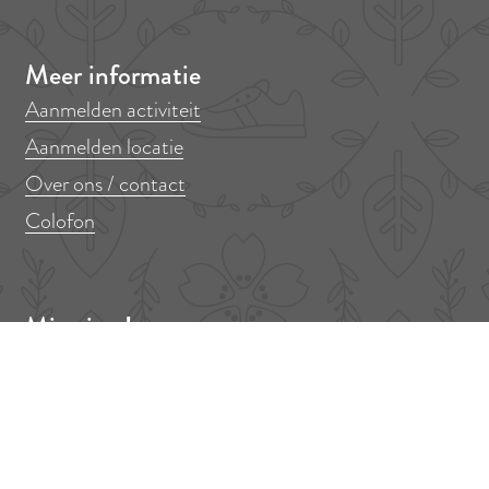
Meer informatie
Aanmelden activiteit
Aanmelden locatie
Over ons / contact
Colofon
Mis niets!
Er op uit in Amstelveen? Meld je aan voor onze nieuwsbrief!
V
E
o
-
o
m