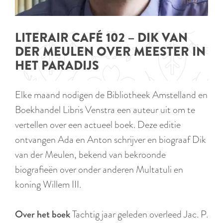
p
TIPS
e
i
a
d
g
LITERAIR CAFÉ 102 – DIK VAN
i
e
DER MEULEN OVER MEESTER IN
g
HET PARADIJS
e
t
Elke maand nodigen de Bibliotheek Amstelland en
a
Boekhandel Libris Venstra een auteur uit om te
a
vertellen over een actueel boek. Deze editie
l
ontvangen Ada en Anton schrijver en biograaf Dik
:
van der Meulen, bekend van bekroonde
N
biografieën over onder anderen Multatuli en
e
koning Willem III.
d
e
Over het boek
Tachtig jaar geleden overleed Jac. P.