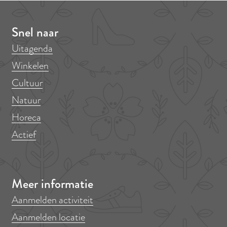
j
d
a
r
j
s
i
d
a
s
Snel naar
j
i
d
s
j
i
Uitagenda
s
j
Winkelen
s
Cultuur
Natuur
Horeca
Actief
Meer informatie
Aanmelden activiteit
Aanmelden locatie