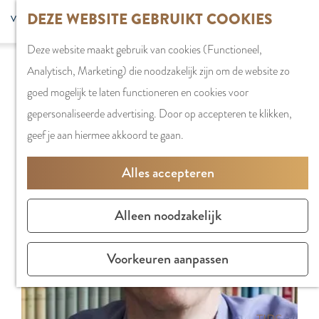
G
DEZE WEBSITE GEBRUIKT COOKIES
S
G
WINKELEN
MENU
F
a
Z
e
o
Stadshart
SLUITEN
a
Deze website maakt gebruik van cookies (Functioneel,
n
o
l
t
Sorry, deze activiteit is niet meer beschikbaar.
Winkels in
v
Analytisch, Marketing) die noodzakelijk zijn om de website zo
a
e
e
o
Bekijk het
actuele aanbod
voor de beschikbare
Amstelveen
o
goed mogelijk te laten functioneren en cookies voor
a
k
c
t
opties.
Markten
r
gepersonaliseerde advertising. Door op accepteren te klikken,
r
e
t
h
Winkelgebiede
i
geef je aan hiermee akkoord te gaan.
d
n
e
e
e
e
e
E
PLAN JE BEZOE
Alles accepteren
t
h
r
n
Overnachten
e
o
t
g
Parkeren
Alleen noodzakelijk
n
m
a
l
Bereikbaarhei
e
a
i
Vergaderen in
Voorkeuren aanpassen
p
l
s
Amstelveen
a
H
h
g
u