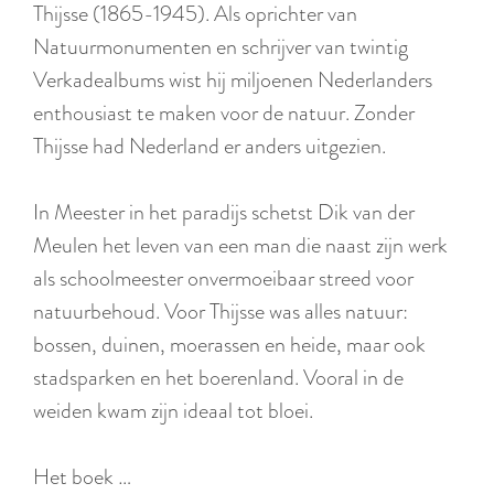
r
Thijsse (1865-1945). Als oprichter van
l
Natuurmonumenten en schrijver van twintig
a
Verkadealbums wist hij miljoenen Nederlanders
n
enthousiast te maken voor de natuur. Zonder
d
Thijsse had Nederland er anders uitgezien.
s
In Meester in het paradijs schetst Dik van der
Meulen het leven van een man die naast zijn werk
als schoolmeester onvermoeibaar streed voor
natuurbehoud. Voor Thijsse was alles natuur:
bossen, duinen, moerassen en heide, maar ook
stadsparken en het boerenland. Vooral in de
weiden kwam zijn ideaal tot bloei.
Het boek …