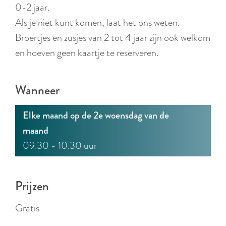
r
0-2 jaar.
l
Als je niet kunt komen, laat het ons weten.
a
Broertjes en zusjes van 2 tot 4 jaar zijn ook welkom
n
en hoeven geen kaartje te reserveren.
d
s
Wanneer
Elke maand op de 2e woensdag van de
maand
09.30 - 10.30 uur
Prijzen
Gratis