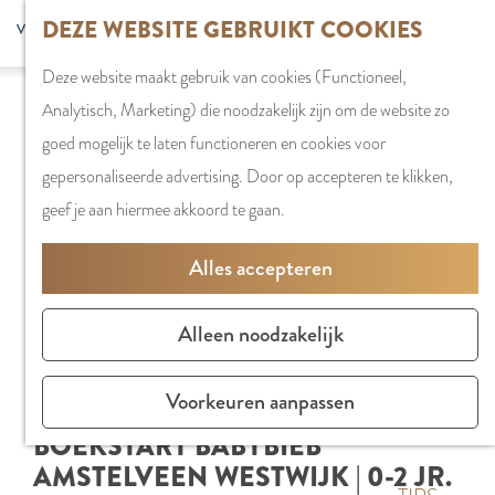
G
DEZE WEBSITE GEBRUIKT COOKIES
S
G
WINKELEN
MENU
F
a
Z
e
o
Stadshart
SLUITEN
a
Deze website maakt gebruik van cookies (Functioneel,
n
o
l
t
Winkels in
v
Analytisch, Marketing) die noodzakelijk zijn om de website zo
a
e
e
o
Amstelveen
o
goed mogelijk te laten functioneren en cookies voor
a
k
c
t
Markten
r
gepersonaliseerde advertising. Door op accepteren te klikken,
r
e
t
h
Winkelgebiede
i
geef je aan hiermee akkoord te gaan.
d
n
e
e
e
e
e
E
PLAN JE BEZOE
Alles accepteren
t
h
r
n
Overnachten
e
o
t
g
Parkeren
Alleen noodzakelijk
n
m
a
l
Bereikbaarhei
e
a
i
Vergaderen in
Voorkeuren aanpassen
p
l
s
Amstelveen
BOEKSTART BABYBIEB
a
H
h
AMSTELVEEN WESTWIJK | 0-2 JR.
g
u