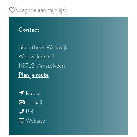
Voeg toe aan mijn lijst
Voeg toe aan mijn lijst
Contact
Bibliotheek Westwijk
Westwijkplein 1
1187LS
Amstelveen
n
Plan je route
a
n
a
Route
a
n
r
E-mail
B
a
a
B
Bel
o
r
a
v
o
Website
e
B
r
a
e