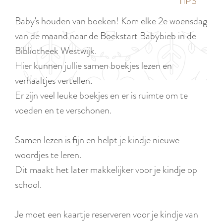
p
TIPS
e
i
a
Baby's houden van boeken! Kom elke 2e woensdag
d
g
van de maand naar de Boekstart Babybieb in de
i
e
Bibliotheek Westwijk.
g
Hier kunnen jullie samen boekjes lezen en
e
verhaaltjes vertellen.
t
Er zijn veel leuke boekjes en er is ruimte om te
a
voeden en te verschonen.
a
l
Samen lezen is fijn en helpt je kindje nieuwe
:
woordjes te leren.
N
Dit maakt het later makkelijker voor je kindje op
e
school.
d
e
Je moet een kaartje reserveren voor je kindje van