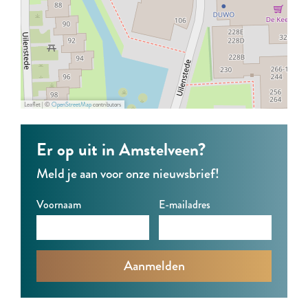
K
K
n
o
o
i
n
n
n
i
i
g
n
n
Leaflet
|
©
OpenStreetMap
contributors
g
g
Er op uit in Amstelveen?
Meld je aan voor onze nieuwsbrief!
Voornaam
E-mailadres