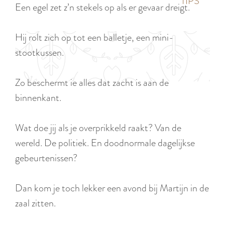
p
TIPS
Een egel zet z’n stekels op als er gevaar dreigt.
e
i
a
d
g
Hij rolt zich op tot een balletje, een mini-
i
e
stootkussen.
g
e
Zo beschermt ie alles dat zacht is aan de
t
binnenkant.
a
a
Wat doe jij als je overprikkeld raakt? Van de
l
wereld. De politiek. En doodnormale dagelijkse
:
gebeurtenissen?
N
e
Dan kom je toch lekker een avond bij Martijn in de
d
zaal zitten.
e