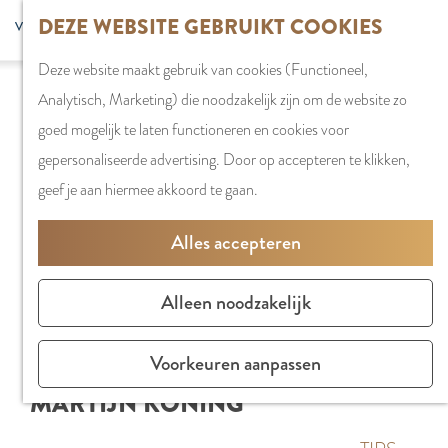
G
DEZE WEBSITE GEBRUIKT COOKIES
S
G
WINKELEN
MENU
F
a
Z
e
o
Stadshart
SLUITEN
a
Deze website maakt gebruik van cookies (Functioneel,
n
o
l
t
Winkels in
v
Analytisch, Marketing) die noodzakelijk zijn om de website zo
a
e
e
o
Amstelveen
o
goed mogelijk te laten functioneren en cookies voor
a
k
c
t
Markten
r
gepersonaliseerde advertising. Door op accepteren te klikken,
r
e
t
h
Winkelgebiede
i
geef je aan hiermee akkoord te gaan.
d
n
e
e
e
e
e
E
PLAN JE BEZOE
Alles accepteren
t
h
r
n
Overnachten
e
o
t
g
Parkeren
Alleen noodzakelijk
n
m
a
l
Bereikbaarhei
e
a
i
Vergaderen in
Voorkeuren aanpassen
p
l
s
Amstelveen
MARTIJN KONING
a
H
h
g
u