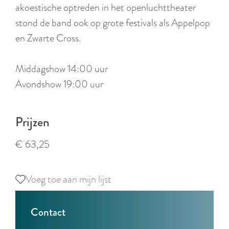
r
akoestische optreden in het openluchttheater
l
stond de band ook op grote festivals als Appelpop
a
en Zwarte Cross.
n
d
Middagshow 14:00 uur
s
Avondshow 19:00 uur
Prijzen
€ 63,25
Voeg toe aan mijn lijst
Voeg toe aan mijn lijst
Contact