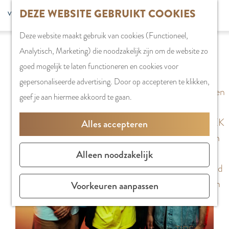
G
DEZE WEBSITE GEBRUIKT COOKIES
S
G
WINKELEN
MENU
F
a
Z
e
o
Stadshart
SLUITEN
a
Deze website maakt gebruik van cookies (Functioneel,
n
o
l
t
Sorry, deze activiteit is niet meer beschikbaar.
Winkels in
v
Analytisch, Marketing) die noodzakelijk zijn om de website zo
a
e
e
o
Bekijk het
actuele aanbod
voor de beschikbare
Amstelveen
o
goed mogelijk te laten functioneren en cookies voor
a
k
c
t
opties.
Markten
r
gepersonaliseerde advertising. Door op accepteren te klikken,
r
e
t
h
Winkelgebieden
i
geef je aan hiermee akkoord te gaan.
d
n
e
e
e
e
e
E
PLAN JE BEZOEK
Alles accepteren
t
h
r
n
Overnachten
e
o
t
g
Parkeren
Alleen noodzakelijk
n
m
a
l
Bereikbaarheid
e
a
i
Vergaderen in
Voorkeuren aanpassen
p
l
s
Amstelveen
a
H
h
g
u