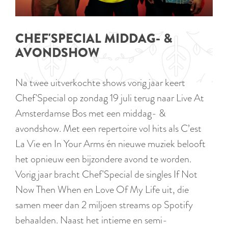
p
TIPS
e
i
a
d
g
CHEF'SPECIAL MIDDAG- &
i
e
AVONDSHOW
g
e
Na twee uitverkochte shows vorig jaar keert
t
Chef'Special op zondag 19 juli terug naar Live At
a
Amsterdamse Bos met een middag- &
a
avondshow. Met een repertoire vol hits als C’est
l
La Vie en In Your Arms én nieuwe muziek belooft
:
het opnieuw een bijzondere avond te worden.
N
Vorig jaar bracht Chef'Special de singles If Not
e
Now Then When en Love Of My Life uit, die
d
samen meer dan 2 miljoen streams op Spotify
e
behaalden. Naast het intieme en semi-