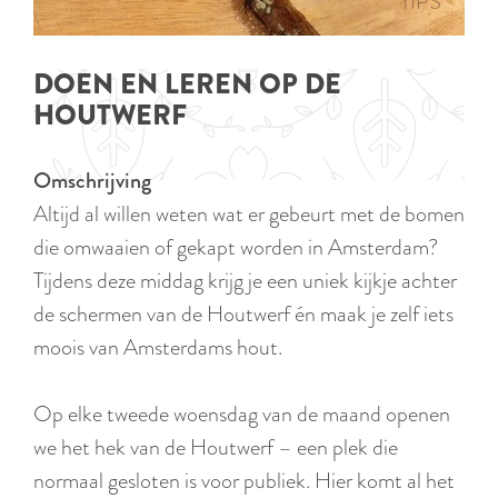
p
TIPS
e
i
a
d
g
DOEN EN LEREN OP DE
i
e
HOUTWERF
g
e
Omschrijving
t
Altijd al willen weten wat er gebeurt met de bomen
a
die omwaaien of gekapt worden in Amsterdam?
a
Tijdens deze middag krijg je een uniek kijkje achter
l
de schermen van de Houtwerf én maak je zelf iets
:
moois van Amsterdams hout.
N
e
Op elke tweede woensdag van de maand openen
d
we het hek van de Houtwerf – een plek die
e
normaal gesloten is voor publiek. Hier komt al het