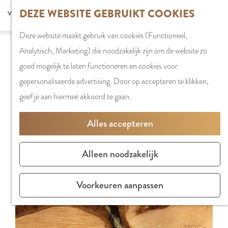
G
DEZE WEBSITE GEBRUIKT COOKIES
S
G
WINKELEN
MENU
F
a
Z
e
o
Stadshart
SLUITEN
a
Deze website maakt gebruik van cookies (Functioneel,
n
o
l
t
Sorry, deze activiteit is niet meer beschikbaar.
Winkels in
v
Analytisch, Marketing) die noodzakelijk zijn om de website zo
a
e
e
o
Bekijk het
actuele aanbod
voor de beschikbare
Amstelveen
o
goed mogelijk te laten functioneren en cookies voor
a
k
c
t
opties.
Markten
r
gepersonaliseerde advertising. Door op accepteren te klikken,
r
e
t
h
Winkelgebiede
i
geef je aan hiermee akkoord te gaan.
d
n
e
e
e
e
e
E
PLAN JE BEZOE
Alles accepteren
t
h
r
n
Overnachten
e
o
t
g
Parkeren
Alleen noodzakelijk
n
m
a
l
Bereikbaarhei
e
a
i
Vergaderen in
Voorkeuren aanpassen
p
l
s
Amstelveen
a
H
h
g
u