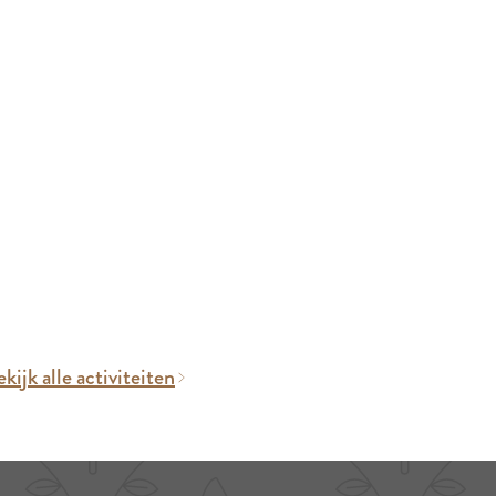
kijk alle activiteiten