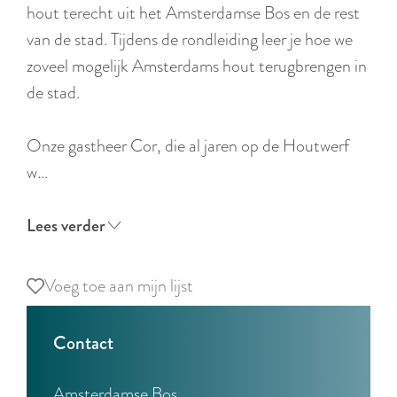
r
hout terecht uit het Amsterdamse Bos en de rest
l
van de stad. Tijdens de rondleiding leer je hoe we
a
zoveel mogelijk Amsterdams hout terugbrengen in
n
de stad.
d
s
Onze gastheer Cor, die al jaren op de Houtwerf
w…
Lees verder
Voeg toe aan mijn lijst
Voeg toe aan mijn lijst
Contact
Amsterdamse Bos