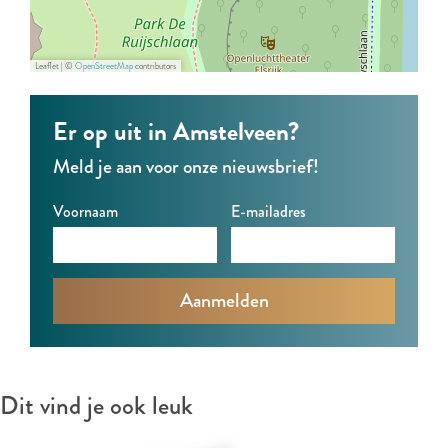
s
s
e
t
t
e
e
e
n
Leaflet
|
©
OpenStreetMap
contributors
e
e
–
Er op uit in Amstelveen?
n
n
D
–
–
o
Meld je aan voor onze nieuwsbrief!
D
D
l
Voornaam
E-mailadres
o
o
l
l
l
e
l
l
m
e
e
i
m
m
n
i
i
a
n
n
Dit vind je ook leuk
a
a