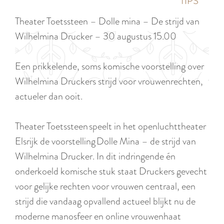
p
TIPS
e
i
a
Theater Toetssteen – Dolle mina – De strijd van
d
g
Wilhelmina Drucker – 30 augustus 15.00
i
e
g
Een prikkelende, soms komische voorstelling over
e
Wilhelmina Druckers strijd voor vrouwenrechten,
t
actueler dan ooit.
a
a
Theater Toetssteen speelt in het openluchttheater
l
Elsrijk de voorstelling Dolle Mina – de strijd van
:
Wilhelmina Drucker. In dit indringende én
N
onderkoeld komische stuk staat Druckers gevecht
e
voor gelijke rechten voor vrouwen centraal, een
d
strijd die vandaag opvallend actueel blijkt nu de
e
moderne manosfeer en online vrouwenhaat