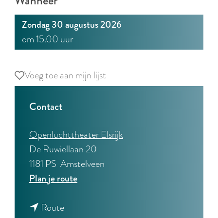
Wanneer
Zondag 30 augustus 2026
om 15.00 uur
Voeg toe aan mijn lijst
Voeg toe aan mijn lijst
Contact
Openluchttheater Elsrijk
De Ruwiellaan 20
1181 PS
Amstelveen
n
Plan je route
a
n
a
Route