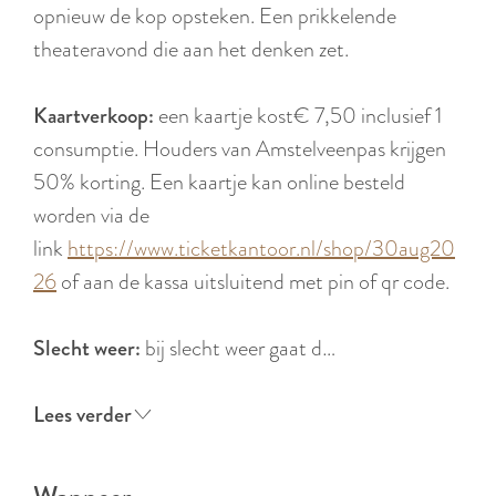
r
opnieuw de kop opsteken. Een prikkelende
l
theateravond die aan het denken zet.
a
n
Kaartverkoop:
een kaartje kost€ 7,50 inclusief 1
d
consumptie. Houders van Amstelveenpas krijgen
s
50% korting. Een kaartje kan online besteld
worden via de
link
https://www.ticketkantoor.nl/shop/30aug20
26
of aan de kassa uitsluitend met pin of qr code.
Slecht weer:
bij slecht weer gaat d…
Lees verder