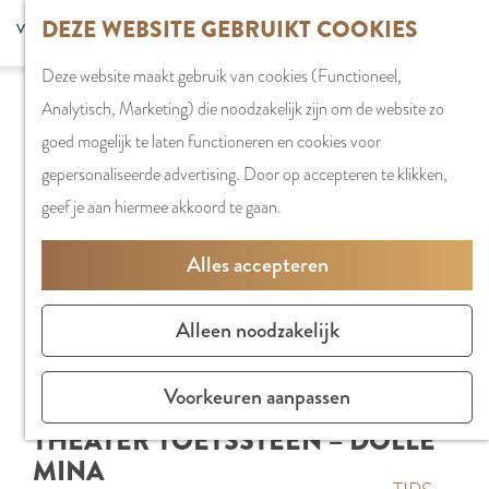
G
DEZE WEBSITE GEBRUIKT COOKIES
S
G
WINKELEN
MENU
F
a
Z
e
o
Stadshart
SLUITEN
a
Deze website maakt gebruik van cookies (Functioneel,
n
o
l
t
Winkels in
v
Analytisch, Marketing) die noodzakelijk zijn om de website zo
a
e
e
o
Amstelveen
o
goed mogelijk te laten functioneren en cookies voor
a
k
c
t
Markten
r
gepersonaliseerde advertising. Door op accepteren te klikken,
r
e
t
h
Winkelgebiede
i
geef je aan hiermee akkoord te gaan.
d
n
e
e
e
e
e
E
PLAN JE BEZOE
Alles accepteren
t
h
r
n
Overnachten
e
o
t
g
Parkeren
Alleen noodzakelijk
n
m
a
l
Bereikbaarhei
e
a
i
Vergaderen in
Voorkeuren aanpassen
p
l
s
Amstelveen
THEATER TOETSSTEEN – DOLLE
a
H
h
MINA
g
u