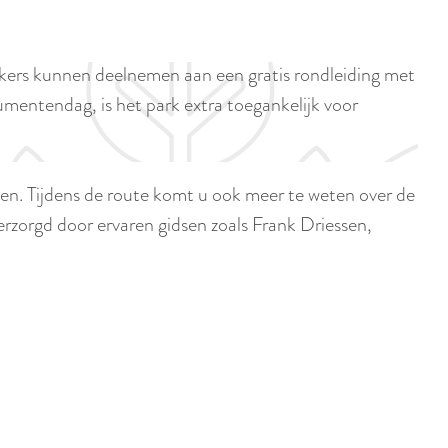
p
i
a
d
g
oekers kunnen deelnemen aan een gratis rondleiding met
i
e
mentendag, is het park extra toegankelijk voor
g
e
t
n. Tijdens de route komt u ook meer te weten over de
a
erzorgd door ervaren gidsen zoals Frank Driessen,
a
l
:
N
e
d
e