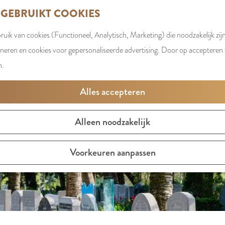
 GEBRUIKT COOKIES
uik van cookies (Functioneel, Analytisch, Marketing) die noodzakelijk zij
t is niet meer beschikbaar. Bekijk het
actuele aanbod
voor d
oneren en cookies voor gepersonaliseerde advertising. Door op accepteren t
n.
Alles accepteren
Alleen noodzakelijk
Voorkeuren aanpassen