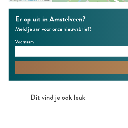
g
r
l
Leaflet
|
©
OpenStreetMap
contributors
p
v
g
i
h
Er op uit in Amstelveen?
l
v
e
p
i
l
d
Meld je aan voor onze nieuwsbrief!
J
e
i
a
Voornaam
d
e
I
d
M
G
f
Dit vind je ook leuk