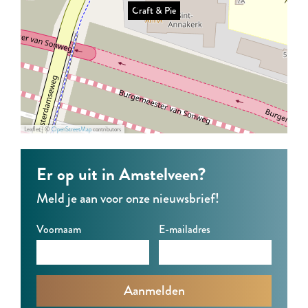
Craft & Pie
i
P
P
e
i
i
e
e
Leaflet
|
©
OpenStreetMap
contributors
Er op uit in Amstelveen?
Meld je aan voor onze nieuwsbrief!
Voornaam
E-mailadres