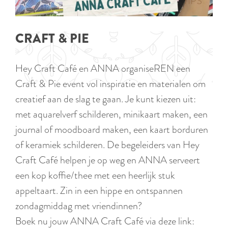
p
TIPS
e
i
a
d
g
CRAFT & PIE
i
e
g
Hey Craft Café en ANNA organiseREN een
e
Craft & Pie event vol inspiratie en materialen om
t
creatief aan de slag te gaan. Je kunt kiezen uit:
a
met aquarelverf schilderen, minikaart maken, een
a
journal of moodboard maken, een kaart borduren
l
of keramiek schilderen. De begeleiders van Hey
:
Craft Café helpen je op weg en ANNA serveert
N
een kop koffie/thee met een heerlijk stuk
e
appeltaart. Zin in een hippe en ontspannen
d
zondagmiddag met vriendinnen?
e
Boek nu jouw ANNA Craft Café via deze link: