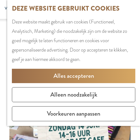
G
DEZE WEBSITE GEBRUIKT COOKIES
S
G
WINKELEN
MENU
F
a
Z
e
o
Stadshart
SLUITEN
a
Deze website maakt gebruik van cookies (Functioneel,
n
o
l
t
Sorry, deze activiteit is niet meer beschikbaar.
Winkels in
v
Analytisch, Marketing) die noodzakelijk zijn om de website zo
a
e
e
o
Bekijk het
actuele aanbod
voor de beschikbare
Amstelveen
o
goed mogelijk te laten functioneren en cookies voor
a
k
c
t
opties.
Markten
r
gepersonaliseerde advertising. Door op accepteren te klikken,
r
e
t
h
Winkelgebiede
i
geef je aan hiermee akkoord te gaan.
d
n
e
e
e
e
e
E
PLAN JE BEZOE
Alles accepteren
t
h
r
n
Overnachten
e
o
t
g
Parkeren
Alleen noodzakelijk
n
m
a
l
Bereikbaarhei
e
a
i
Vergaderen in
Voorkeuren aanpassen
p
l
s
Amstelveen
a
H
h
g
u