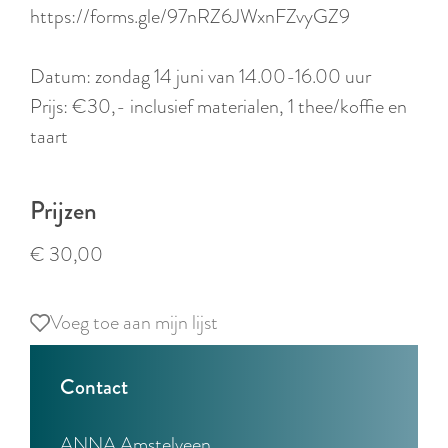
r
https://forms.gle/97nRZ6JWxnFZvyGZ9
l
a
Datum: zondag 14 juni van 14.00-16.00 uur
n
Prijs: €30,- inclusief materialen, 1 thee/koffie en
d
taart
s
Prijzen
€ 30,00
Voeg toe aan mijn lijst
Voeg toe aan mijn lijst
Contact
ANNA Amstelveen