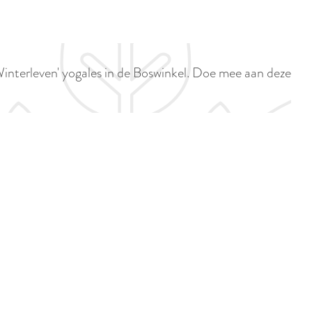
p
i
a
d
g
i
e
Winterleven' yogales in de Boswinkel. Doe mee aan deze
g
e
t
a
a
l
:
N
e
d
e