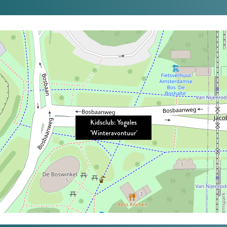
Kidsclub: Yogales
'Winteravontuur'