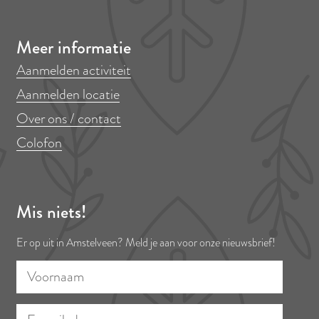
Meer informatie
Aanmelden activiteit
Aanmelden locatie
Over ons / contact
Colofon
Mis niets!
Er op uit in Amstelveen? Meld je aan voor onze nieuwsbrief!
V
E
o
-
o
m