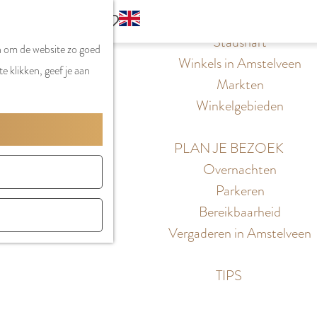
S
G
WINKELEN
MENU
F
Z
e
o
Stadshart
SLUITEN
a
n om de website zo goed
o
l
t
Winkels in Amstelveen
v
e klikken, geef je aan
e
e
o
Markten
o
k
c
t
Winkelgebieden
r
e
t
h
i
n
e
e
PLAN JE BEZOEK
e
e
E
Overnachten
t
r
n
Parkeren
e
t
g
Bereikbaarheid
n
a
l
Vergaderen in Amstelveen
a
i
l
s
TIPS
H
h
u