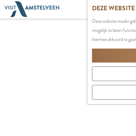
G
DEZE WEBSITE
a
Deze website maakt gebr
n
mogelijk te laten functi
a
hiermee akkoord te gaa
a
r
d
e
h
o
m
e
p
a
g