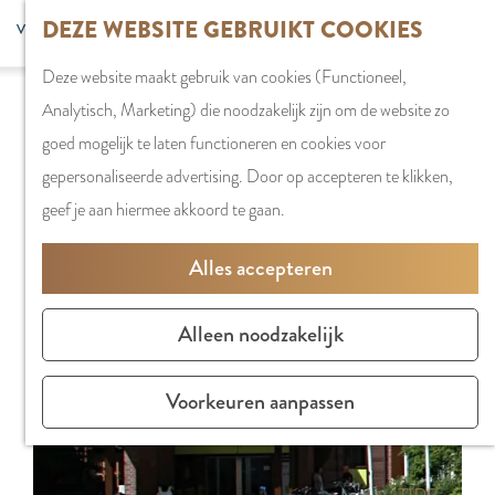
G
DEZE WEBSITE GEBRUIKT COOKIES
S
G
WINKELEN
MENU
F
a
Z
e
o
Stadshart
SLUITEN
a
Deze website maakt gebruik van cookies (Functioneel,
n
o
l
t
Sorry, deze activiteit is niet meer beschikbaar.
Winkels in
v
Analytisch, Marketing) die noodzakelijk zijn om de website zo
a
e
e
o
Bekijk het
actuele aanbod
voor de beschikbare
Amstelveen
o
goed mogelijk te laten functioneren en cookies voor
a
k
c
t
opties.
Markten
r
gepersonaliseerde advertising. Door op accepteren te klikken,
r
e
t
h
Winkelgebiede
i
geef je aan hiermee akkoord te gaan.
d
n
e
e
e
e
e
E
PLAN JE BEZOE
Alles accepteren
t
h
r
n
Overnachten
e
o
t
g
Parkeren
Alleen noodzakelijk
n
m
a
l
Bereikbaarhei
e
a
i
Vergaderen in
Voorkeuren aanpassen
p
l
s
Amstelveen
a
H
h
g
u