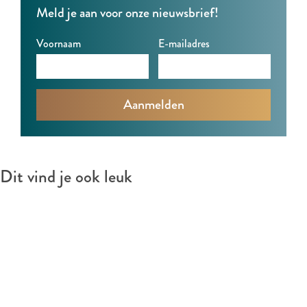
Meld je aan voor onze nieuwsbrief!
e
o
e
v
e
r
Voornaam
E-mailadres
e
v
i
r
e
j
i
r
j
i
j
Dit vind je ook leuk