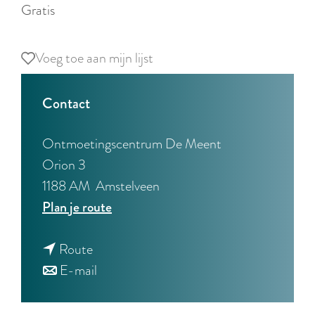
r
Gratis
l
a
Voeg toe aan mijn lijst
Voeg toe aan mijn lijst
n
d
Contact
s
Ontmoetingscentrum De Meent
Orion 3
1188 AM
Amstelveen
n
Plan je route
a
n
a
Route
a
n
r
E-mail
a
a
A
r
a
c