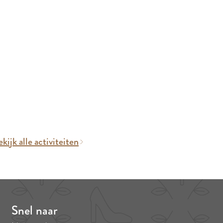
kijk alle activiteiten
Snel naar