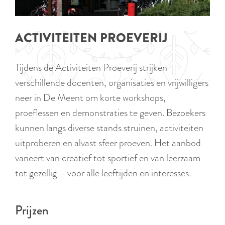
p
TIPS
e
i
a
d
g
ACTIVITEITEN PROEVERIJ
i
e
g
Tijdens de Activiteiten Proeverij strijken
e
verschillende docenten, organisaties en vrijwilligers
t
neer in De Meent om korte workshops,
a
proeflessen en demonstraties te geven. Bezoekers
a
kunnen langs diverse stands struinen, activiteiten
l
uitproberen en alvast sfeer proeven. Het aanbod
:
varieert van creatief tot sportief en van leerzaam
N
tot gezellig – voor alle leeftijden en interesses.
e
d
Prijzen
e