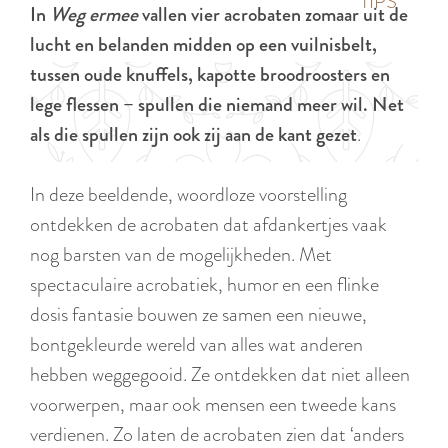
p
TIPS
In
Weg ermee
vallen vier acrobaten zomaar uit de
e
i
a
lucht en belanden midden op een vuilnisbelt,
d
g
tussen oude knuffels, kapotte broodroosters en
i
e
lege flessen – spullen die niemand meer wil. Net
g
als die spullen zijn ook zij aan de kant gezet
.
e
t
In deze beeldende, woordloze voorstelling
a
ontdekken de acrobaten dat afdankertjes vaak
a
nog barsten van de mogelijkheden. Met
l
spectaculaire acrobatiek, humor en een flinke
:
dosis fantasie bouwen ze samen een nieuwe,
N
bontgekleurde wereld van alles wat anderen
e
hebben weggegooid. Ze ontdekken dat niet alleen
d
voorwerpen, maar ook mensen een tweede kans
e
verdienen. Zo laten de acrobaten zien dat ‘anders