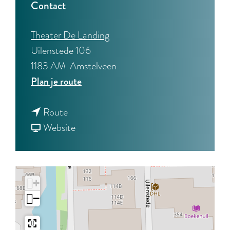
Contact
Theater De Landing
Uilenstede 106
1183 AM
Amstelveen
n
Plan je route
a
n
a
Route
a
v
r
Website
a
a
W
r
n
e
W
W
g
+
e
e
e
−
g
g
r
e
e
m