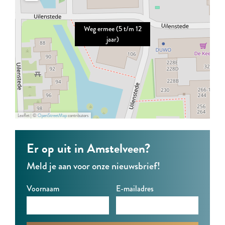
r
r
e
m
m
e
Weg ermee (5 t/m 12
e
e
(
jaar)
e
e
5
(
(
t
5
5
/
t
t
m
/
/
1
Leaflet
|
©
OpenStreetMap
contributors
m
m
2
1
1
j
Er op uit in Amstelveen?
2
2
a
Meld je aan voor onze nieuwsbrief!
j
j
a
a
a
r
Voornaam
E-mailadres
a
a
)
r
r