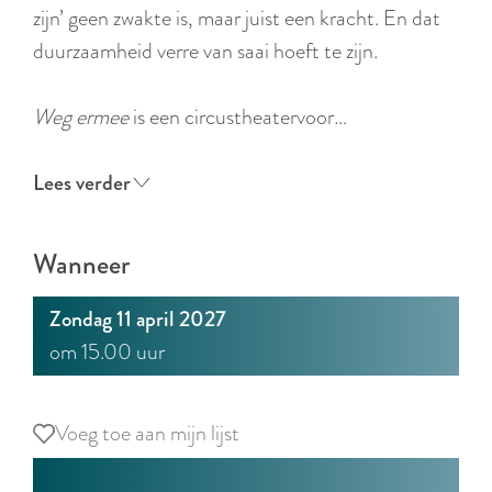
r
zijn’ geen zwakte is, maar juist een kracht. En dat
l
duurzaamheid verre van saai hoeft te zijn.
a
n
Weg ermee
is een circustheatervoor…
d
s
Lees verder
Wanneer
Zondag 11 april 2027
om 15.00 uur
Voeg toe aan mijn lijst
Voeg toe aan mijn lijst