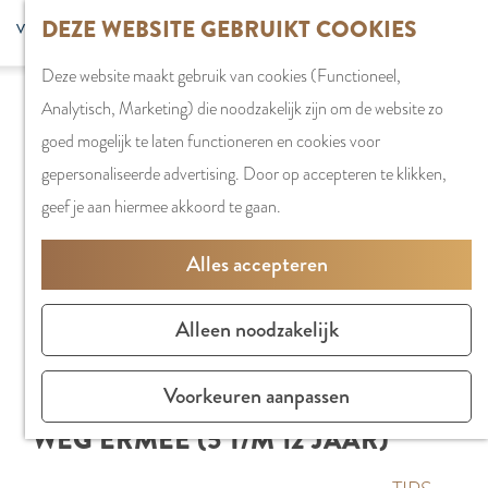
G
DEZE WEBSITE GEBRUIKT COOKIES
S
G
WINKELEN
MENU
F
a
Z
e
o
Stadshart
SLUITEN
a
Deze website maakt gebruik van cookies (Functioneel,
n
o
l
t
Winkels in
v
Analytisch, Marketing) die noodzakelijk zijn om de website zo
a
e
e
o
Amstelveen
o
goed mogelijk te laten functioneren en cookies voor
a
k
c
t
Markten
r
gepersonaliseerde advertising. Door op accepteren te klikken,
r
e
t
h
Winkelgebiede
i
geef je aan hiermee akkoord te gaan.
d
n
e
e
e
e
e
E
PLAN JE BEZOE
Alles accepteren
t
h
r
n
Overnachten
e
o
t
g
Parkeren
Alleen noodzakelijk
n
m
a
l
Bereikbaarhei
e
a
i
Vergaderen in
Voorkeuren aanpassen
p
l
s
Amstelveen
WEG ERMEE (5 T/M 12 JAAR)
a
H
h
g
u