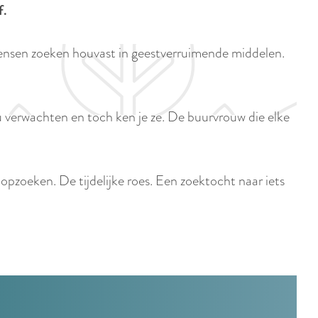
p
f.
i
a
d
g
 mensen zoeken houvast in geestverruimende middelen.
i
e
g
e
ou verwachten en toch ken je ze. De buurvrouw die elke
t
.
a
a
opzoeken. De tijdelijke roes. Een zoektocht naar iets
l
:
N
e
d
e