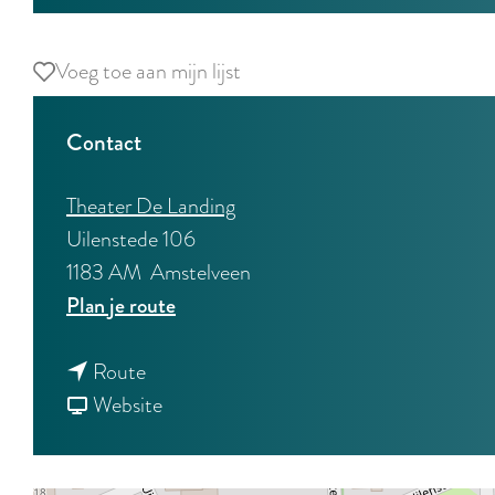
Voeg toe aan mijn lijst
Voeg toe aan mijn lijst
Contact
Theater De Landing
Uilenstede 106
1183 AM
Amstelveen
n
Plan je route
a
n
a
Route
a
v
r
Website
a
a
D
r
n
r