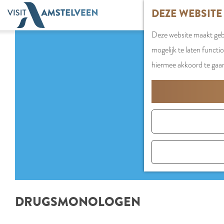
G
DEZE WEBSITE
a
Deze website maakt gebr
n
mogelijk te laten functi
a
hiermee akkoord te gaa
a
r
d
e
h
o
m
e
p
DRUGSMONOLOGEN
a
g