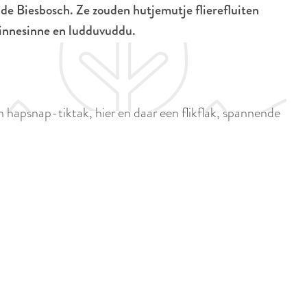
p
 de Biesbosch. Ze zouden hutjemutje flierefluiten
i
a
, kinnesinne en ludduvuddu.
d
g
i
e
g
e
 hapsnap-tiktak, hier en daar een flikflak, spannende
t
a
a
l
:
N
e
d
e