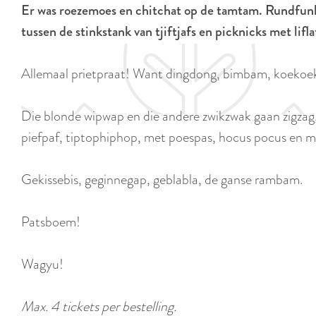
Er was roezemoes en chitchat op de tamtam. Rundfunk z
e
tussen de stinkstank van tjiftjafs en picknicks met lif
Allemaal prietpraat! Want dingdong, bimbam, koekoe
Die blonde wipwap en die andere zwikzwak gaan zigzag,
piefpaf, tiptophiphop, met poespas, hocus pocus en mi
Gekissebis, geginnegap, geblabla, de ganse rambam.
Patsboem!
Wagyu!
Max. 4 tickets per bestelling.