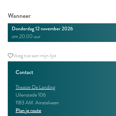
Wanneer
Donderdag 12 november 2026
om 20.00 uur
Voeg toe aan mijn lijst
Voeg toe aan mijn lijst
Contact
Theater De Landing
Uilenstede 106
1183 AM
Amstelveen
n
Plan je route