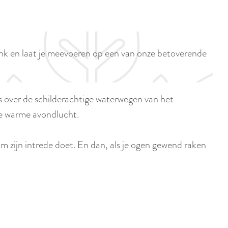
p
i
a
d
g
i
e
vink en laat je meevoeren op een van onze betoverende
g
e
t
os over de schilderachtige waterwegen van het
a
de warme avondlucht.
a
l
am zijn intrede doet. En dan, als je ogen gewend raken
:
N
e
d
e