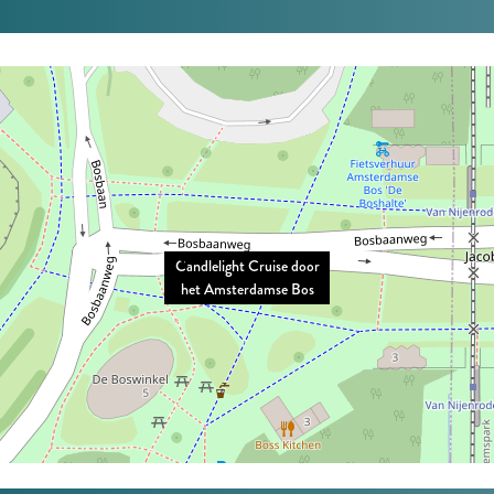
Candlelight Cruise door
het Amsterdamse Bos