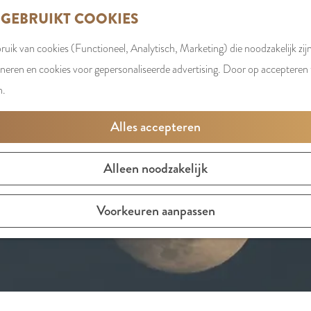
 GEBRUIKT COOKIES
uik van cookies (Functioneel, Analytisch, Marketing) die noodzakelijk zij
t is niet meer beschikbaar. Bekijk het
actuele aanbod
voor d
oneren en cookies voor gepersonaliseerde advertising. Door op accepteren t
n.
Alles accepteren
Alleen noodzakelijk
Voorkeuren aanpassen