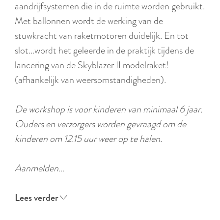
r
aandrijfsystemen die in de ruimte worden gebruikt.
l
Met ballonnen wordt de werking van de
a
stuwkracht van raketmotoren duidelijk. En tot
n
slot…wordt het geleerde in de praktijk tijdens de
d
lancering van de Skyblazer II modelraket!
s
(afhankelijk van weersomstandigheden).
De workshop is voor kinderen van minimaal 6 jaar.
Ouders en verzorgers worden gevraagd om de
kinderen om 12.15 uur weer op te halen.
Aanmelden…
Lees verder