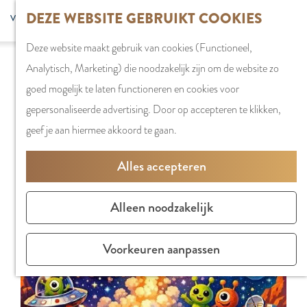
G
DEZE WEBSITE GEBRUIKT COOKIES
S
G
WINKELEN
MENU
F
a
Z
e
o
Stadshart
SLUITEN
a
Deze website maakt gebruik van cookies (Functioneel,
n
o
l
t
Sorry, deze activiteit is niet meer beschikbaar.
Winkels in
v
Analytisch, Marketing) die noodzakelijk zijn om de website zo
a
e
e
o
Bekijk het
actuele aanbod
voor de beschikbare
Amstelveen
o
goed mogelijk te laten functioneren en cookies voor
a
k
c
t
opties.
Markten
r
gepersonaliseerde advertising. Door op accepteren te klikken,
r
e
t
h
Winkelgebiede
i
geef je aan hiermee akkoord te gaan.
d
n
e
e
e
e
e
E
PLAN JE BEZOE
Alles accepteren
t
h
r
n
Overnachten
e
o
t
g
Parkeren
Alleen noodzakelijk
n
m
a
l
Bereikbaarhei
e
a
i
Vergaderen in
Voorkeuren aanpassen
p
l
s
Amstelveen
a
H
h
g
u