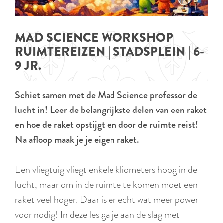
p
TIPS
e
i
a
d
g
MAD SCIENCE WORKSHOP
i
e
RUIMTEREIZEN | STADSPLEIN | 6-
g
9 JR.
e
t
Schiet samen met de Mad Science professor de
a
lucht in! Leer de belangrijkste delen van een raket
a
en hoe de raket opstijgt en door de ruimte reist!
l
Na afloop maak je je eigen raket.
:
N
Een vliegtuig vliegt enkele kliometers hoog in de
e
lucht, maar om in de ruimte te komen moet een
d
raket veel hoger. Daar is er echt wat meer power
e
voor nodig! In deze les ga je aan de slag met