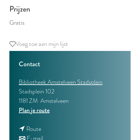
Prijzen
Gratis
Voeg toe aan mijn lijst
Voeg toe aan mijn lijst
Contact
Bibliotheek Amstelveen Stadsplein
Stadsplein 102
1181 ZM
Amstelveen
n
Plan je route
a
n
a
Route
a
n
r
E-mail