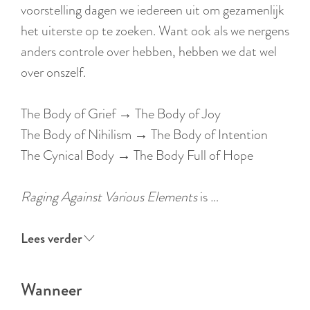
r
voorstelling dagen we iedereen uit om gezamenlijk
l
het uiterste op te zoeken. Want ook als we nergens
a
anders controle over hebben, hebben we dat wel
n
over onszelf.
d
s
The Body of Grief → The Body of Joy
The Body of Nihilism → The Body of Intention
The Cynical Body → The Body Full of Hope
Raging Against Various Elements
is …
Lees verder
Wanneer