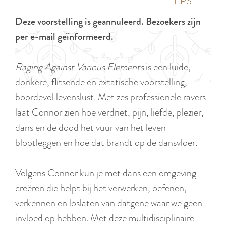
p
TIPS
e
i
a
Deze voorstelling is geannuleerd. Bezoekers zijn
d
g
per e-mail geïnformeerd.
i
e
g
Raging Against Various Elements
is een luide,
e
donkere, flitsende en extatische voorstelling,
t
boordevol levenslust. Met zes professionele ravers
a
laat Connor zien hoe verdriet, pijn, liefde, plezier,
a
dans en de dood het vuur van het leven
l
blootleggen en hoe dat brandt op de dansvloer.
:
N
Volgens Connor kun je met dans een omgeving
e
creëren die helpt bij het verwerken, oefenen,
d
verkennen en loslaten van datgene waar we geen
e
invloed op hebben. Met deze multidisciplinaire