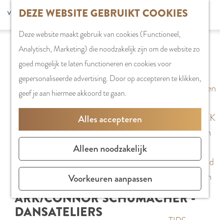
G
DEZE WEBSITE GEBRUIKT COOKIES
S
G
WINKELEN
MENU
F
a
Z
e
o
Stadshart
SLUITEN
a
Deze website maakt gebruik van cookies (Functioneel,
n
o
l
t
Winkels in
v
Analytisch, Marketing) die noodzakelijk zijn om de website zo
a
e
e
o
Amstelveen
o
goed mogelijk te laten functioneren en cookies voor
a
k
c
t
Markten
r
gepersonaliseerde advertising. Door op accepteren te klikken,
r
e
t
h
Winkelgebiede
i
geef je aan hiermee akkoord te gaan.
d
n
e
e
e
e
e
E
PLAN JE BEZOE
Alles accepteren
t
h
r
n
Overnachten
e
o
t
g
Parkeren
Alleen noodzakelijk
n
m
a
l
Bereikbaarhei
e
a
i
Vergaderen in
Voorkeuren aanpassen
p
l
s
Amstelveen
ARK/CONNOR SCHUMACHER -
a
H
h
DANSATELIERS
g
u