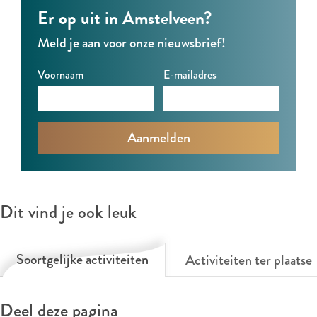
u
u
a
Er op uit in Amstelveen?
m
m
c
Meld je aan voor onze nieuwsbrief!
a
a
h
c
c
e
Voornaam
E-mailadres
h
h
r
e
e
-
r
r
D
-
-
a
D
D
n
a
a
s
Dit vind je ook leuk
n
n
a
s
s
t
Soortgelijke activiteiten
Activiteiten ter plaatse
a
a
e
t
t
l
e
e
i