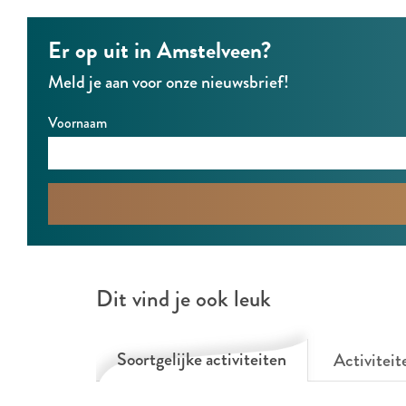
N
N
t
a
a
u
Er op uit in Amstelveen?
t
t
r
Meld je aan voor onze nieuwsbrief!
u
u
e
r
r
Voornaam
e
e
Dit vind je ook leuk
Soortgelijke activiteiten
Activiteit