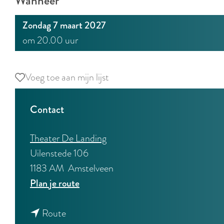
Wanneer
Zondag 7 maart 2027
om 20.00 uur
Voeg toe aan mijn lijst
Voeg toe aan mijn lijst
Contact
Theater De Landing
Uilenstede 106
1183 AM
Amstelveen
n
Plan je route
a
n
a
Route