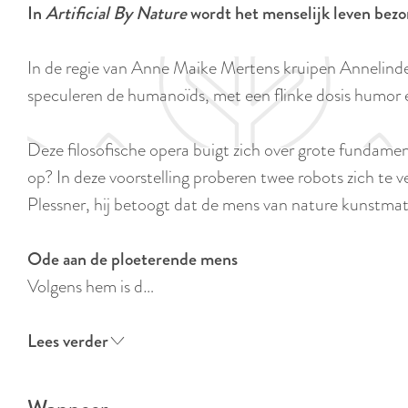
In
Artificial By Nature
wordt het menselijk leven bezo
e
In de regie van Anne Maike Mertens kruipen Annelind
speculeren de humanoïds, met een flinke dosis humor en 
Deze filosofische opera buigt zich over grote fundam
op? In deze voorstelling proberen twee robots zich te 
Plessner, hij betoogt dat de mens van nature kunstmati
Ode aan de ploeterende mens
Volgens hem is d…
Lees verder