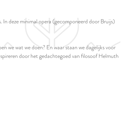
p
i
a
d
g
. In deze minimal opera (gecomponeerd door Bruijs)
i
e
g
e
oen we wat we doen? En waar staan we dagelijks voor
t
h inspireren door het gedachtegoed van filosoof Helmuth
a
a
l
:
N
e
d
e