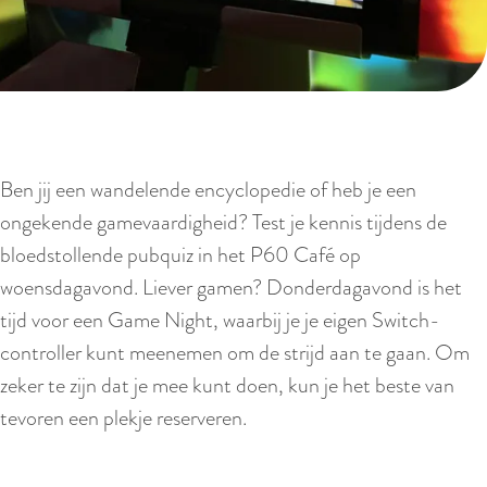
I
V
N
Ben jij een wandelende encyclopedie of heb je een
ongekende gamevaardigheid? Test je kennis tijdens de
bloedstollende pubquiz in het P60 Café op
woensdagavond. Liever gamen? Donderdagavond is het
tijd voor een Game Night, waarbij je je eigen Switch-
controller kunt meenemen om de strijd aan te gaan. Om
zeker te zijn dat je mee kunt doen, kun je het beste van
tevoren een plekje reserveren.