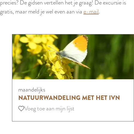
precies? De gidsen vertellen het je graag! De excursie is
gratis, maar meld je wel even aan via
e-mail
.
N
maandelijks
a
NATUURWANDELING MET HET IVN
t
Voeg toe aan mijn lijst
Voeg toe aan mijn lijst
u
u
r